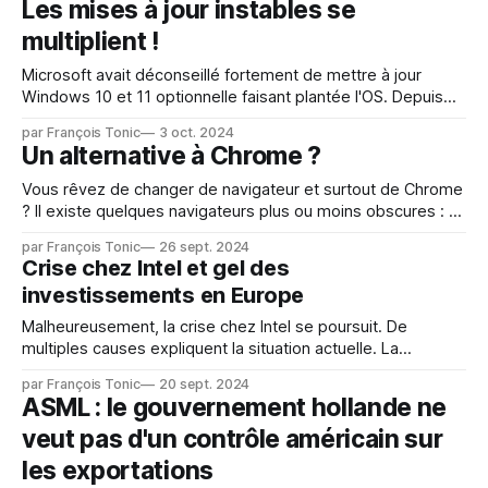
Les mises à jour instables se
partenaires Red Hat à l’échelle mondiale repose sur trois
multiplient !
piliers essentiels : * Un programme partenaire
Microsoft avait déconseillé fortement de mettre à jour
Windows 10 et 11 optionnelle faisant plantée l'OS. Depuis
septembre, Apple subit une véritable hécatombe d'OS
par François Tonic
3 oct. 2024
briquant des matériels ou rendant inutilisables les matériels.
Un alternative à Chrome ?
Attention dans le cas d'Apple, beaucoup de problèmes
viennent à la fois
Vous rêvez de changer de navigateur et surtout de Chrome
? Il existe quelques navigateurs plus ou moins obscures : *
Arc : il reçoit de bonnes critiques avec un bon système
par François Tonic
26 sept. 2024
d'onglets * Colibri : léger mais un peu limité notamment sur
Crise chez Intel et gel des
les onglets * Maxthon : plusieurs fonctions intéressantes
investissements en Europe
comme un VPN intégré, un
Malheureusement, la crise chez Intel se poursuit. De
multiples causes expliquent la situation actuelle. La
réorganisation en cours ne suffira sans doute pas à
par François Tonic
20 sept. 2024
remettre en ordre de marche le fondeur qui tarde à sortir
ASML : le gouvernement hollande ne
des alternatives réelles à NVIDIA et AMD sur l'IA. Le fondeur
veut pas d'un contrôle américain sur
avait déjà
les exportations