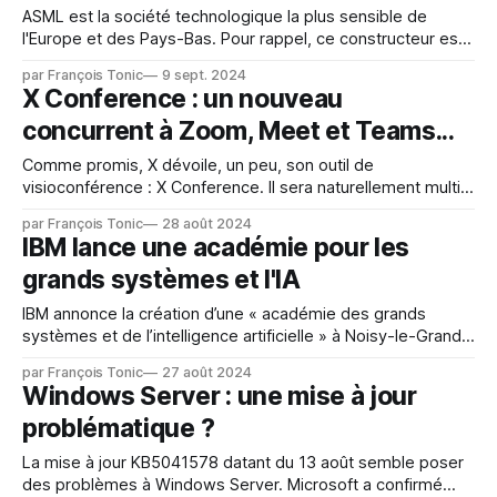
ASML est la société technologique la plus sensible de
l'Europe et des Pays-Bas. Pour rappel, ce constructeur est
la référence mondiale dans les machines pour la
par François Tonic
9 sept. 2024
lithographie par ultraviolet. Le gouvernement a décidé de
X Conference : un nouveau
regarder plus attentivement l'exportation des machines
concurrent à Zoom, Meet et Teams...
pour garder le contrôle de
Comme promis, X dévoile, un peu, son outil de
visioconférence : X Conference. Il sera naturellement multi-
utilisateurs. Tous les détails ne sont pas connus mais des
par François Tonic
28 août 2024
rumeurs et éléments circulent : notifications améliorées,
IBM lance une académie pour les
traduction à la volée, audio spatial. Pour le moment, l'outil
grands systèmes et l'IA
est utilisé en interne. Plusieurs questions
IBM annonce la création d’une « académie des grands
systèmes et de l’intelligence artificielle » à Noisy-le-Grand
en Seine-Saint-Denis. « L’académie » bénéficie du soutien
par François Tonic
27 août 2024
de France Travail Ile-de-France et de l’OPCO Atlas. Des
Windows Server : une mise à jour
entreprises comme AXA, BNP Paribas Partners for
problématique ?
Innovation, Crédit Agricole
La mise à jour KB5041578 datant du 13 août semble poser
des problèmes à Windows Server. Microsoft a confirmé