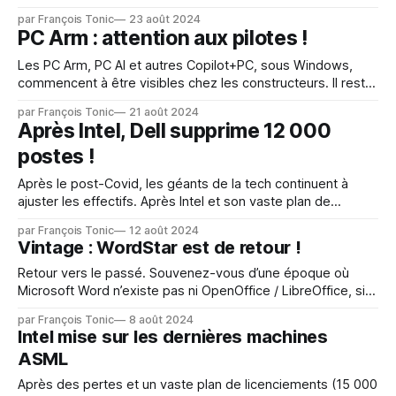
que des problèmes de performances, des problèmes de
par François Tonic
23 août 2024
boot et des systèmes gelés apparaissent sur Windows
PC Arm : attention aux pilotes !
Server 2019 suite à l'installation de la mise à jour de
sécurité. "
Les PC Arm, PC AI et autres Copilot+PC, sous Windows,
commencent à être visibles chez les constructeurs. Il reste
un point délicat que les constructeurs et Microsoft
par François Tonic
21 août 2024
évoquent peu ou pas assez souvent : les pilotes. Pour
Après Intel, Dell supprime 12 000
utiliser des matériels, imprimantes, accessoires, etc. il faut
postes !
des pilotes. Et c'
Après le post-Covid, les géants de la tech continuent à
ajuster les effectifs. Après Intel et son vaste plan de
réorganisation pour tenter de reprendre la main, mais pas
par François Tonic
12 août 2024
forcément de la meilleure manière, Dell annonce aussi plus
Vintage : WordStar est de retour !
de 12 000 suppressions de postes. Le constructeur avait
déjà supprimer
Retour vers le passé. Souvenez-vous d’une époque où
Microsoft Word n’existe pas ni OpenOffice / LibreOffice, si
Google Docs. WordStar a été le traitement de texte
par François Tonic
8 août 2024
vedette avant WordPerfect et tous les autres. La première
Intel mise sur les dernières machines
version est sortie 1978 sur CP/M puis MS-DOS et Windows.
ASML
La
Après des pertes et un vaste plan de licenciements (15 000