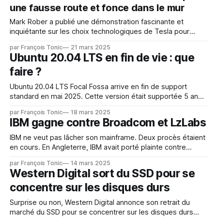
une fausse route et fonce dans le mur
Mark Rober a publié une démonstration fascinante et
inquiétante sur les choix technologiques de Tesla pour
reconnaître son environnement. Il monte un faux mur peint
par François Tonic
21 mars 2025
comme une route. Comment les caméras d'une Tesla en
Ubuntu 20.04 LTS en fin de vie : que
auto-pilote se comportent-elles ? Résultat : la voiture fonce
faire ?
et traverse le mur ! C&
Ubuntu 20.04 LTS Focal Fossa arrive en fin de support
standard en mai 2025. Cette version était supportée 5 ans
par Canonical. Attention : il ne faut pas s'y prendre au
par François Tonic
18 mars 2025
dernier moment pour étendre le support ou migrer.
IBM gagne contre Broadcom et LzLabs
Plusieurs solutions : * migrer vers la dernière version de la
IBM ne veut pas lâcher son mainframe. Deux procès étaient
en cours. En Angleterre, IBM avait porté plainte contre
LzLabs. Le géant reprochait à l'éditeur suisse d'avoir fait
par François Tonic
14 mars 2025
une rétro analyse d'un mainframe pour développer une
Western Digital sort du SSD pour se
partie de son Software Defined Mainframe et de
concentre sur les disques durs
Surprise ou non, Western Digital annonce son retrait du
marché du SSD pour se concentrer sur les disques durs