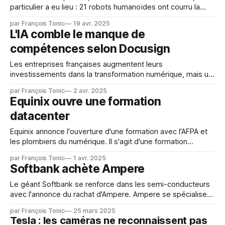
particulier a eu lieu : 21 robots humanoïdes ont courru la
longueur du semi-marathon, soit 21 km. Il faut voir cette
par François Tonic
19 avr. 2025
course comme une démonstration technologique pour la
L'IA comble le manque de
Chine. Tous les robots sont issus d'entreprises et de
compétences selon Docusign
centres
Les entreprises françaises augmentent leurs
investissements dans la transformation numérique, mais un
fossé persiste entre ambition et réalisation : l'adoption de
par François Tonic
2 avr. 2025
l'IA, bien qu'en pleine croissance, se heurte encore à des
Equinix ouvre une formation
freins organisationnels et culturels. Le Docusign Digital
datacenter
Maturity Report 2024 révèle que, malgré des
Equinix annonce l'ouverture d'une formation avec l'AFPA et
les plombiers du numérique. Il s'agit d'une formation
certifiante pour les métiers du datacenter. Il s'agit de former
par François Tonic
1 avr. 2025
aux différents métiers du datacenter (maintenance, gestion,
Softbank achète Ampere
énergtie, climatisation, etc.). La formation
Le géant Softbank se renforce dans les semi-conducteurs
avec l'annonce du rachat d'Ampere. Ampere se spécialise
dans les composants spécialisés notamment dans l'IA. Le
par François Tonic
25 mars 2025
montant de l'opération se monte à 6,5 milliards $. Si tout va
Tesla : les caméras ne reconnaissent pas
bien, l'acquisition sera