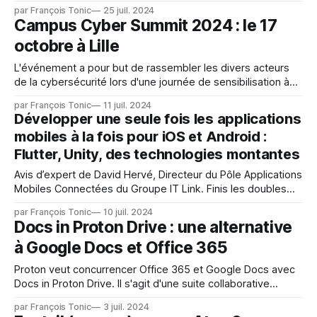
Source sous la direction de Randy Bias. L'éditeur rappelle
par François Tonic
25 juil. 2024
qu'il soutient : k0s, k0smotron et Lagoon. « L’open source
Campus Cyber Summit 2024 : le 17
est au
octobre à Lille
L'événement a pour but de rassembler les divers acteurs
de la cybersécurité lors d'une journée de sensibilisation à
ces enjeux à travers des conférences et ateliers menés par
par François Tonic
11 juil. 2024
des experts du domaine. Le programme détaillé vous sera
Développer une seule fois les applications
prochainement disponible. Pour cette deuxième édition, le
mobiles à la fois pour iOS et Android :
Campus Cyber
Flutter, Unity, des technologies montantes
Avis d’expert de David Hervé, Directeur du Pôle Applications
Mobiles Connectées du Groupe IT Link. Finis les doubles
développements pour iOS et Android, les applications
par François Tonic
10 juil. 2024
disponibles d’abord sur iPhone puis Android ou l’inverse.
Docs in Proton Drive : une alternative
Les technologies cross-plateformes abolissent cette
à Google Docs et Office 365
contrainte et deviennent incontournables. Flutter : simple,
efficace, open
Proton veut concurrencer Office 365 et Google Docs avec
Docs in Proton Drive. Il s'agit d'une suite collaborative
cryptée de bout en bout pour éditer des documents.
par François Tonic
3 juil. 2024
L'éditeur promet : * aucun partage ou collecte de données *