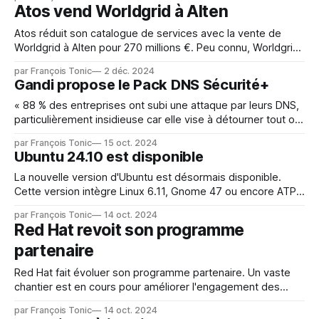
du TPM 2.0. TPM 2.0 était non négociable pour assurer une
Atos vend Worldgrid à Alten
meilleure sécurité et homogénéisé le
Atos réduit son catalogue de services avec la vente de
Worldgrid à Alten pour 270 millions €. Peu connu, Worldgrid
fournit des services de conseil et d’ingénierie aux
par François Tonic
2 déc. 2024
entreprises dans le secteur de l’énergie et des services
Gandi propose le Pack DNS Sécurité+
publics. Cette filiale est forte de 1 100 salariés. Son poids
dans
« 88 % des entreprises ont subi une attaque par leurs DNS,
particulièrement insidieuse car elle vise à détourner tout ou
partie du trafic du site visé à l’insu de son propriétaire
par François Tonic
15 oct. 2024
»explique Arnaud Franquinet, CEO de Gandi. Pour mieux
Ubuntu 24.10 est disponible
protéger les serveurs et les infrastructures DNS des
entreprises, Gandi propose
La nouvelle version d'Ubuntu est désormais disponible.
Cette version intègre Linux 6.11, Gnome 47 ou encore ATP
3.0, sans oublier les derniers hardwares NVIDIA via
par François Tonic
14 oct. 2024
Wayland. Ubuntu Desktop 24.10 introduit une fonctionnalité
Red Hat revoit son programme
expérimentale de demande d'autorisation qui permet de
partenaire
contrôler finement les permissions
Red Hat fait évoluer son programme partenaire. Un vaste
chantier est en cours pour améliorer l'engagement des
partenaires et être plus simple et plu souple. La
par François Tonic
14 oct. 2024
transformation de l’expérience d’engagement des