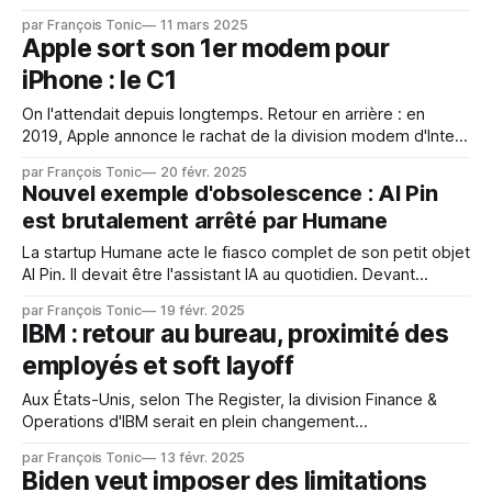
classiques. SanDisk reprend les activités des mémoires
par François Tonic
11 mars 2025
NAND. Cette séparation d'activité confirme l'arrêt direct du
Apple sort son 1er modem pour
SSD chez Western Digital. Pourtant le constructeur avait une
iPhone : le C1
large gamme de
On l'attendait depuis longtemps. Retour en arrière : en
2019, Apple annonce le rachat de la division modem d'Intel.
Pour 1 milliard de dollars, Apple mettait la main sur plus de 2
par François Tonic
20 févr. 2025
000 employés, dont de nombreux ingénieurs, et 17 000
Nouvel exemple d'obsolescence : AI Pin
brevets! Objectif : construire des modems sur
est brutalement arrêté par Humane
La startup Humane acte le fiasco complet de son petit objet
AI Pin. Il devait être l'assistant IA au quotidien. Devant
l'échec complet, la vente d'AI Pin est arrêtée
par François Tonic
19 févr. 2025
immédiatement et tous les services de connexion seront
IBM : retour au bureau, proximité des
coupés dès le 28 février ! Le problème
employés et soft layoff
Aux États-Unis, selon The Register, la division Finance &
Operations d'IBM serait en plein changement
d'organisation. L'une des demandes fortes est que les
par François Tonic
13 févr. 2025
employés de la division habitent à moins de 80 km d'un des
Biden veut imposer des limitations
deux centres opérationnels situés en Caroline