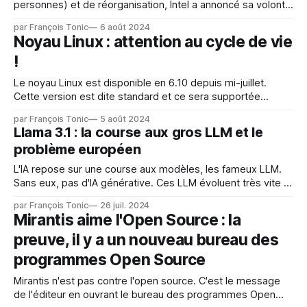
personnes) et de réorganisation, Intel a annoncé sa volonté
de renforcer sa capacité de gravure ultra fine pour ces
par François Tonic
6 août 2024
puces et pour les clients extérieurs avec une seconde unité
Noyau Linux : attention au cycle de vie
de lithographie dernière génération du constructeur ASML.
!
ASML est une
Le noyau Linux est disponible en 6.10 depuis mi-juillet.
Cette version est dite standard et ce sera supportée
jusqu'au 14 novembre. Attention : la branche 6.9 sera en fin
par François Tonic
5 août 2024
de support le 12 septembre 2024. La dernière version
Llama 3.1 : la course aux gros LLM et le
disponible est la 6.9.12. Le noyal
problème européen
L'IA repose sur une course aux modèles, les fameux LLM.
Sans eux, pas d'IA générative. Ces LLM évoluent très vite et
une course à la démesure s'installe. Meta met en avant
par François Tonic
26 juil. 2024
l'argument fatal pour son nouveau Llama : 405 milliards de
Mirantis aime l'Open Source : la
paramètres. L&
preuve, il y a un nouveau bureau des
programmes Open Source
Mirantis n'est pas contre l'open source. C'est le message
de l'éditeur en ouvrant le bureau des programmes Open