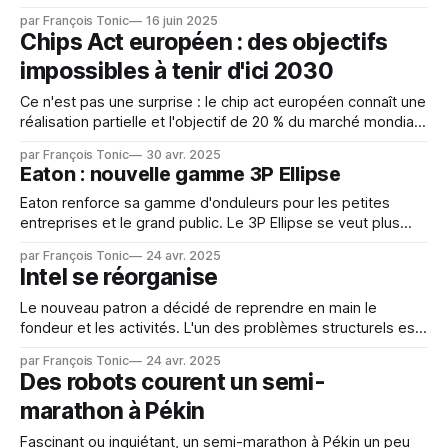
machines Windows 10 ne pourront pas passer à Windows
par François Tonic
16 juin 2025
11 et si elles restent en Windows 10, il n'y aura plus de
Chips Act européen : des objectifs
mises à jour. La fondation pousse
impossibles à tenir d'ici 2030
Ce n'est pas une surprise : le chip act européen connaît une
réalisation partielle et l'objectif de 20 % du marché mondial
ne sera pas atteint. «L’Europe doit d’urgence confronter sa
par François Tonic
30 avr. 2025
stratégie pour le secteur des microprocesseurs à la réalité
Eaton : nouvelle gamme 3P Ellipse
du terrain», a déclaré Annemie Turtelboom,
Eaton renforce sa gamme d'onduleurs pour les petites
entreprises et le grand public. Le 3P Ellipse se veut plus
compact et remplace l'Ellipse Eco. Il peut assurer une
par François Tonic
24 avr. 2025
fonctionnement sur batterie de 15 minutes. Avec un format
Intel se réorganise
de prises FR, DIN/IT ou IEC – sur un
Le nouveau patron a décidé de reprendre en main le
fondeur et les activités. L'un des problèmes structurels est
l'organisation pyramidale et les multiples niveaux de
par François Tonic
24 avr. 2025
responsables et des activités peu ou pas attachés
Des robots courent un semi-
directement à la direction générale. Pour remédier à ce
marathon à Pékin
problème, Lip-Bu
Fascinant ou inquiétant, un semi-marathon à Pékin un peu