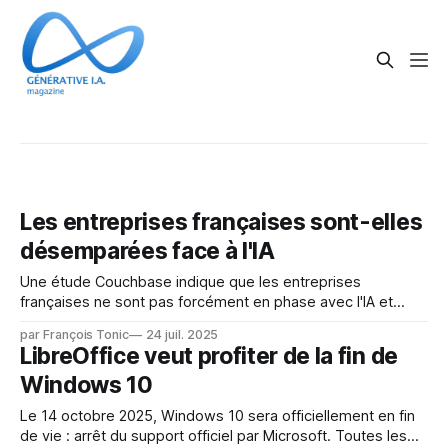
News
Les entreprises françaises sont-elles
désemparées face à l'IA
Une étude Couchbase indique que les entreprises
françaises ne sont pas forcément en phase avec l'IA et
savoir comment l'utiliser, l'intégrer et l'exploiter. 1. Une
par François Tonic
24 juil. 2025
ambition forte, mais une inquiétude réelle : * 66 % des
LibreOffice veut profiter de la fin de
grandes entreprises françaises voient dans l’IA une
Windows 10
opportunité
Le 14 octobre 2025, Windows 10 sera officiellement en fin
de vie : arrêt du support officiel par Microsoft. Toutes les