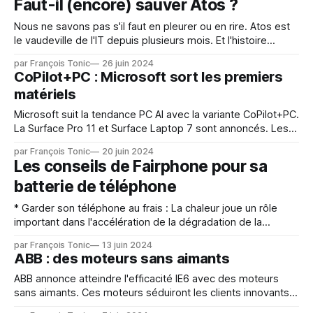
Faut-il (encore) sauver Atos ?
stockage de 5 Go * Editeur de texte * support de
Nous ne savons pas s'il faut en pleurer ou en rire. Atos est
le vaudeville de l'IT depuis plusieurs mois. Et l'histoire
connait une nouvelle surprise : l'offre de reprise packagée
par François Tonic
26 juin 2024
par David Layani (avec des partenaires) a été retirée de la
CoPilot+PC : Microsoft sort les premiers
table.
matériels
Microsoft suit la tendance PC AI avec la variante CoPilot+PC.
La Surface Pro 11 et Surface Laptop 7 sont annoncés. Les
fonctions phares annoncées : * L'autonomie de la batterie,
par François Tonic
20 juin 2024
d’une journée entière, vous donne la liberté d'utiliser votre
Les conseils de Fairphone pour sa
appareil selon vos besoins. * Plus de puissance
batterie de téléphone
* Garder son téléphone au frais : La chaleur joue un rôle
important dans l'accélération de la dégradation de la
batterie. Ne pas laisser un appareil en plein soleil ou dans
par François Tonic
13 juin 2024
une voiture chaude, par exemple. La chaleur peut avoir un
ABB : des moteurs sans aimants
effet néfaste sur la batterie d’un smartphone. * Surveiller
ABB annonce atteindre l'efficacité IE6 avec des moteurs
sans aimants. Ces moteurs séduiront les clients innovants
qui souhaitent assurer l'avenir de leur flotte en adoptant le