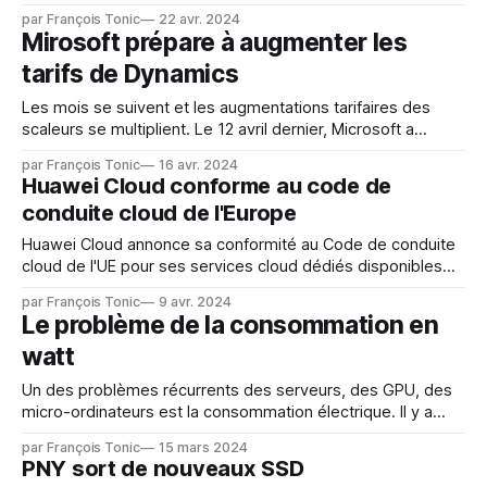
comme SQL dans les SGBD. "Elle a pour mission de définir
par François Tonic
22 avr. 2024
les structures de données et les opérations fondamentales
Mirosoft prépare à augmenter les
pour manipuler les graphes de propriétés. Cette nouvelle
tarifs de Dynamics
norme fait suite
Les mois se suivent et les augmentations tarifaires des
scaleurs se multiplient. Le 12 avril dernier, Microsoft a
annoncé les tarifs des services Dynamics. Ils seront
par François Tonic
16 avr. 2024
valables à partir du 1er octobre 2024. L'éditeur clame qu'il
Huawei Cloud conforme au code de
s'agit de la 1ere révision tarifaire depuis 5
conduite cloud de l'Europe
Huawei Cloud annonce sa conformité au Code de conduite
cloud de l'UE pour ses services cloud dédiés disponibles
sur le marché européen, selon concerne notamment le
par François Tonic
9 avr. 2024
RGPD. Le Code de conduite cloud de l'UE constitue le cadre
Le problème de la consommation en
de référence des programmes de conformité de l'
watt
Un des problèmes récurrents des serveurs, des GPU, des
micro-ordinateurs est la consommation électrique. Il y a
quelques jours, Intel a sorti son nouveau Core i9-14900K,
par François Tonic
15 mars 2024
tournant par défaut à 6,2 GHz. Le TDP (thermal design
PNY sort de nouveaux SSD
power) est annoncé à 150 W, ce qui est déjà important.