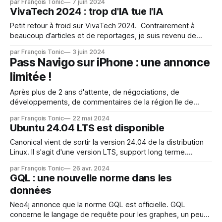
par François Tonic
7 juin 2024
plus haut niveau d'efficacité énergétique disponible sur le
VivaTech 2024 : trop d'IA tue l'IA
marché. Les premiers à adopter les moteurs à haut
rendement
Petit retour à froid sur VivaTech 2024. Contrairement à
beaucoup d’articles et de reportages, je suis revenu de
Viva Tech sur une impression mitigée, voire, décevante sur
par François Tonic
3 juin 2024
plusieurs points. Ma conscience geek et technolophile a été
Pass Navigo sur iPhone : une annonce
flattée : des robots, des technologies amusantes et parfois
limitée !
intéressantes, une profusion de startups,
Après plus de 2 ans d'attente, de négociations, de
développements, de commentaires de la région Ile de
France, enfin, il est là, sur son iPhone ! Oui, le Pass Navigo
par François Tonic
22 mai 2024
de la région parisienne arrive. En réalité, l'app IDFmobilites
Ubuntu 24.04 LTS est disponible
reste très limitée. Pour pouvoir profiter du Pass,
Canonical vient de sortir la version 24.04 de la distribution
Linux. Il s'agit d'une version LTS, support long terme.
"Ubuntu 24.04 LTS fait un pas audacieux vers l'ingénierie
par François Tonic
26 avr. 2024
des performances et l'informatique confidentielle pour offrir
GQL : une nouvelle norme dans les
une plateforme d'
données
Neo4j annonce que la norme GQL est officielle. GQL
concerne le langage de requête pour les graphes, un peu