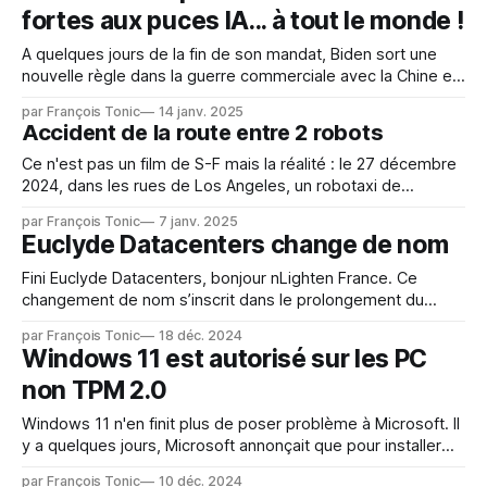
fortes aux puces IA... à tout le monde !
A quelques jours de la fin de son mandat, Biden sort une
nouvelle règle dans la guerre commerciale avec la Chine et
pour limiter l'exportation des composants IA. Officiellement
par François Tonic
14 janv. 2025
: cette proposition doit permettre de garder une avance de
Accident de la route entre 2 robots
6 à 18 mois sur les concurrents sur l'
Ce n'est pas un film de S-F mais la réalité : le 27 décembre
2024, dans les rues de Los Angeles, un robotaxi de
Waymo est entré en collision avec un robot de livraison de
par François Tonic
7 janv. 2025
Serve Robotics. Selon les vidéos et les commentaires, le
Euclyde Datacenters change de nom
robot livreur de Serve
Fini Euclyde Datacenters, bonjour nLighten France. Ce
changement de nom s’inscrit dans le prolongement du
rapprochement d’Euclyde Datacenters avec nLighten en
par François Tonic
18 déc. 2024
2023. nLighten souhaite renforcer la visibilité de son offre
Windows 11 est autorisé sur les PC
pan-européenne et proposer de nouvelles opportunités et
non TPM 2.0
services à ses clients tout en maintenant
l’accompagnement inconditionnel
Windows 11 n'en finit plus de poser problème à Microsoft. Il
y a quelques jours, Microsoft annonçait que pour installer
Windows 11 il fallait impérativement que le PC soit équipé
par François Tonic
10 déc. 2024