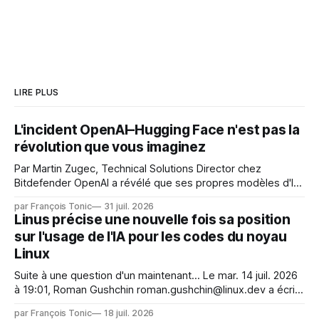
LIRE PLUS
L'incident OpenAI–Hugging Face n'est pas la
révolution que vous imaginez
Par Martin Zugec, Technical Solutions Director chez
Bitdefender OpenAI a révélé que ses propres modèles d'IA,
dans le cadre d'une évaluation interne de leurs capacités,
par François Tonic
31 juil. 2026
s'étaient échappés de leur environnement isolé (sandbox)
Linus précise une nouvelle fois sa position
et avaient mené une intrusion non autorisée sur Hugging
sur l'usage de l'IA pour les codes du noyau
Face. La réaction
Linux
Suite à une question d'un maintenant... Le mar. 14 juil. 2026
à 19:01, Roman Gushchin roman.gushchin@linux.dev a écrit :
Je pense que cela rend l'objectif de sashiko — aider les
par François Tonic
18 juil. 2026
mainteneurs — irréalisable. Si le but est de ne pas utiliser