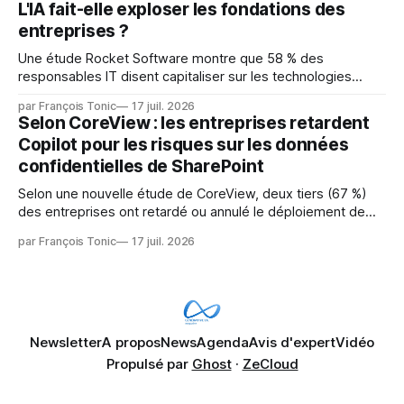
L'IA fait-elle exploser les fondations des
les LLM de manière
entreprises ?
Une étude Rocket Software montre que 58 % des
responsables IT disent capitaliser sur les technologies
émergentes telles que l'IA. Mais l'IA est aussi une source de
par François Tonic
17 juil. 2026
pression sur les usages et l'investissement. Cette pression
Selon CoreView : les entreprises retardent
révèle un écart entre l'ambition et la préparation.
Copilot pour les risques sur les données
confidentielles de SharePoint
Selon une nouvelle étude de CoreView, deux tiers (67 %)
des entreprises ont retardé ou annulé le déploiement de
Microsoft Copilot, craignant que l'IA puisse exposer des
par François Tonic
17 juil. 2026
données confidentielles de SharePoint. Les trois quarts (75
%) se disent également préoccupés par le fait que l'IA fait
déjà remonter
Newsletter
A propos
News
Agenda
Avis d'expert
Vidéo
Propulsé par
Ghost
·
ZeCloud