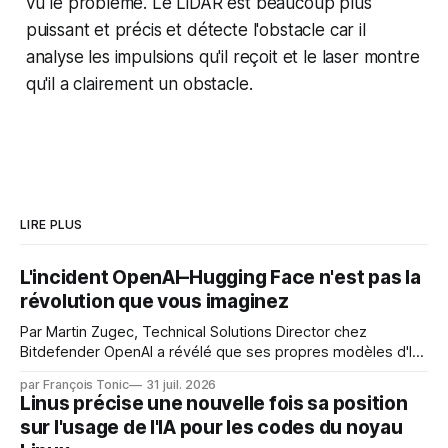
vu le problème. Le LiDAR est beaucoup plus
puissant et précis et détecte l'obstacle car il
analyse les impulsions qu'il reçoit et le laser montre
qu'il a clairement un obstacle.
LIRE PLUS
L'incident OpenAI–Hugging Face n'est pas la
révolution que vous imaginez
Par Martin Zugec, Technical Solutions Director chez
Bitdefender OpenAI a révélé que ses propres modèles d'IA,
dans le cadre d'une évaluation interne de leurs capacités,
par François Tonic
31 juil. 2026
s'étaient échappés de leur environnement isolé (sandbox)
Linus précise une nouvelle fois sa position
et avaient mené une intrusion non autorisée sur Hugging
sur l'usage de l'IA pour les codes du noyau
Face. La réaction