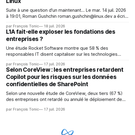
Linux
Suite à une question d'un maintenant... Le mar. 14 juil. 2026
à 19:01, Roman Gushchin roman.gushchin@linux.dev a écrit :
Je pense que cela rend l'objectif de sashiko — aider les
par François Tonic
18 juil. 2026
mainteneurs — irréalisable. Si le but est de ne pas utiliser
L'IA fait-elle exploser les fondations des
les LLM de manière
entreprises ?
Une étude Rocket Software montre que 58 % des
responsables IT disent capitaliser sur les technologies
émergentes telles que l'IA. Mais l'IA est aussi une source de
par François Tonic
17 juil. 2026
pression sur les usages et l'investissement. Cette pression
Selon CoreView : les entreprises retardent
révèle un écart entre l'ambition et la préparation.
Copilot pour les risques sur les données
confidentielles de SharePoint
Selon une nouvelle étude de CoreView, deux tiers (67 %)
des entreprises ont retardé ou annulé le déploiement de
Microsoft Copilot, craignant que l'IA puisse exposer des
par François Tonic
17 juil. 2026
données confidentielles de SharePoint. Les trois quarts (75
%) se disent également préoccupés par le fait que l'IA fait
déjà remonter