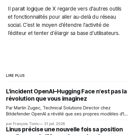
Il parait logique de X regarde vers d'autres outils
et fonctionnalités pour aller au-delà du réseau
social. C'est le moyen d'étendre l'activité de
l'éditeur et tenter d'élargir sa base d'utilisateurs.
LIRE PLUS
L'incident OpenAI–Hugging Face n'est pas la
révolution que vous imaginez
Par Martin Zugec, Technical Solutions Director chez
Bitdefender OpenAI a révélé que ses propres modèles d'IA,
dans le cadre d'une évaluation interne de leurs capacités,
par François Tonic
31 juil. 2026
s'étaient échappés de leur environnement isolé (sandbox)
Linus précise une nouvelle fois sa position
et avaient mené une intrusion non autorisée sur Hugging