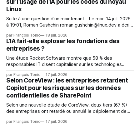
sur l'usage de l'IA pour les codes du noyau
Face. La réaction
Linux
Suite à une question d'un maintenant... Le mar. 14 juil. 2026
à 19:01, Roman Gushchin roman.gushchin@linux.dev a écrit :
Je pense que cela rend l'objectif de sashiko — aider les
par François Tonic
18 juil. 2026
mainteneurs — irréalisable. Si le but est de ne pas utiliser
L'IA fait-elle exploser les fondations des
les LLM de manière
entreprises ?
Une étude Rocket Software montre que 58 % des
responsables IT disent capitaliser sur les technologies
émergentes telles que l'IA. Mais l'IA est aussi une source de
par François Tonic
17 juil. 2026
pression sur les usages et l'investissement. Cette pression
Selon CoreView : les entreprises retardent
révèle un écart entre l'ambition et la préparation.
Copilot pour les risques sur les données
confidentielles de SharePoint
Selon une nouvelle étude de CoreView, deux tiers (67 %)
des entreprises ont retardé ou annulé le déploiement de
Microsoft Copilot, craignant que l'IA puisse exposer des
par François Tonic
17 juil. 2026
données confidentielles de SharePoint. Les trois quarts (75
%) se disent également préoccupés par le fait que l'IA fait
déjà remonter