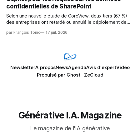
confidentielles de SharePoint
Selon une nouvelle étude de CoreView, deux tiers (67 %)
des entreprises ont retardé ou annulé le déploiement de
Microsoft Copilot, craignant que l'IA puisse exposer des
par François Tonic
17 juil. 2026
données confidentielles de SharePoint. Les trois quarts (75
%) se disent également préoccupés par le fait que l'IA fait
déjà remonter
Newsletter
A propos
News
Agenda
Avis d'expert
Vidéo
Propulsé par
Ghost
·
ZeCloud
Générative I.A. Magazine
Le magazine de l'IA générative