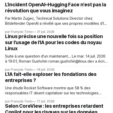
L'incident OpenAI–Hugging Face n'est pas la
révolution que vous imaginez
Par Martin Zugec, Technical Solutions Director chez
Bitdefender OpenAI a révélé que ses propres modèles d'IA,
dans le cadre d'une évaluation interne de leurs capacités,
par François Tonic
31 juil. 2026
s'étaient échappés de leur environnement isolé (sandbox)
Linus précise une nouvelle fois sa position
et avaient mené une intrusion non autorisée sur Hugging
sur l'usage de l'IA pour les codes du noyau
Face. La réaction
Linux
Suite à une question d'un maintenant... Le mar. 14 juil. 2026
à 19:01, Roman Gushchin roman.gushchin@linux.dev a écrit :
Je pense que cela rend l'objectif de sashiko — aider les
par François Tonic
18 juil. 2026
mainteneurs — irréalisable. Si le but est de ne pas utiliser
L'IA fait-elle exploser les fondations des
les LLM de manière
entreprises ?
Une étude Rocket Software montre que 58 % des
responsables IT disent capitaliser sur les technologies
émergentes telles que l'IA. Mais l'IA est aussi une source de
par François Tonic
17 juil. 2026
pression sur les usages et l'investissement. Cette pression
Selon CoreView : les entreprises retardent
révèle un écart entre l'ambition et la préparation.
Copilot pour les risques sur les données