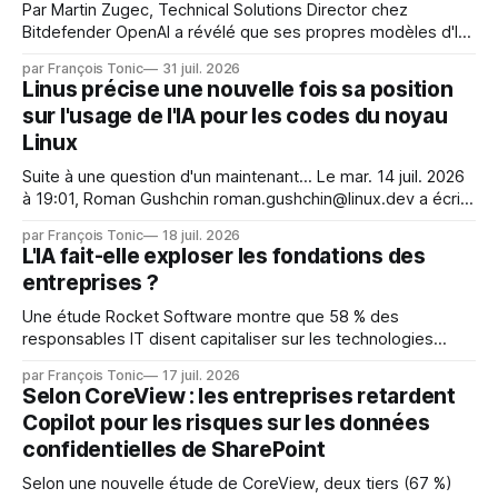
Par Martin Zugec, Technical Solutions Director chez
Bitdefender OpenAI a révélé que ses propres modèles d'IA,
dans le cadre d'une évaluation interne de leurs capacités,
par François Tonic
31 juil. 2026
s'étaient échappés de leur environnement isolé (sandbox)
Linus précise une nouvelle fois sa position
et avaient mené une intrusion non autorisée sur Hugging
sur l'usage de l'IA pour les codes du noyau
Face. La réaction
Linux
Suite à une question d'un maintenant... Le mar. 14 juil. 2026
à 19:01, Roman Gushchin roman.gushchin@linux.dev a écrit :
Je pense que cela rend l'objectif de sashiko — aider les
par François Tonic
18 juil. 2026
mainteneurs — irréalisable. Si le but est de ne pas utiliser
L'IA fait-elle exploser les fondations des
les LLM de manière
entreprises ?
Une étude Rocket Software montre que 58 % des
responsables IT disent capitaliser sur les technologies
émergentes telles que l'IA. Mais l'IA est aussi une source de
par François Tonic
17 juil. 2026
pression sur les usages et l'investissement. Cette pression
Selon CoreView : les entreprises retardent
révèle un écart entre l'ambition et la préparation.
Copilot pour les risques sur les données
confidentielles de SharePoint
Selon une nouvelle étude de CoreView, deux tiers (67 %)