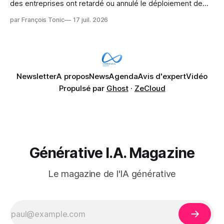
des entreprises ont retardé ou annulé le déploiement de
Microsoft Copilot, craignant que l'IA puisse exposer des
par François Tonic
17 juil. 2026
données confidentielles de SharePoint. Les trois quarts (75
%) se disent également préoccupés par le fait que l'IA fait
déjà remonter
Newsletter
A propos
News
Agenda
Avis d'expert
Vidéo
Propulsé par
Ghost
·
ZeCloud
Générative I.A. Magazine
Le magazine de l'IA générative