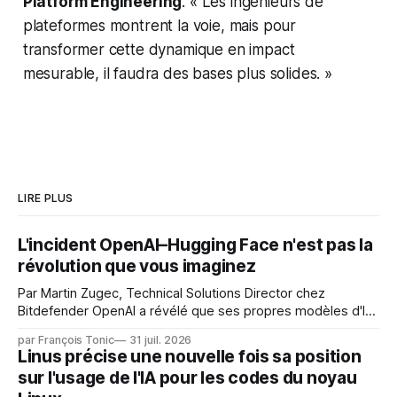
Platform Engineering
. « Les ingénieurs de
plateformes montrent la voie, mais pour
transformer cette dynamique en impact
mesurable, il faudra des bases plus solides. »
LIRE PLUS
L'incident OpenAI–Hugging Face n'est pas la
révolution que vous imaginez
Par Martin Zugec, Technical Solutions Director chez
Bitdefender OpenAI a révélé que ses propres modèles d'IA,
dans le cadre d'une évaluation interne de leurs capacités,
par François Tonic
31 juil. 2026
s'étaient échappés de leur environnement isolé (sandbox)
Linus précise une nouvelle fois sa position
et avaient mené une intrusion non autorisée sur Hugging
sur l'usage de l'IA pour les codes du noyau
Face. La réaction