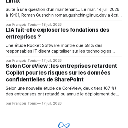
Linux
Suite à une question d'un maintenant... Le mar. 14 juil. 2026
à 19:01, Roman Gushchin roman.gushchin@linux.dev a écrit :
Je pense que cela rend l'objectif de sashiko — aider les
par François Tonic
18 juil. 2026
mainteneurs — irréalisable. Si le but est de ne pas utiliser
L'IA fait-elle exploser les fondations des
les LLM de manière
entreprises ?
Une étude Rocket Software montre que 58 % des
responsables IT disent capitaliser sur les technologies
émergentes telles que l'IA. Mais l'IA est aussi une source de
par François Tonic
17 juil. 2026
pression sur les usages et l'investissement. Cette pression
Selon CoreView : les entreprises retardent
révèle un écart entre l'ambition et la préparation.
Copilot pour les risques sur les données
confidentielles de SharePoint
Selon une nouvelle étude de CoreView, deux tiers (67 %)
des entreprises ont retardé ou annulé le déploiement de
Microsoft Copilot, craignant que l'IA puisse exposer des
par François Tonic
17 juil. 2026
données confidentielles de SharePoint. Les trois quarts (75
%) se disent également préoccupés par le fait que l'IA fait
déjà remonter