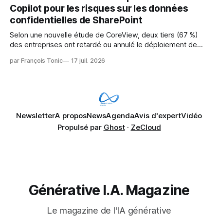
révèle un écart entre l'ambition et la préparation.
Copilot pour les risques sur les données
confidentielles de SharePoint
Selon une nouvelle étude de CoreView, deux tiers (67 %)
des entreprises ont retardé ou annulé le déploiement de
Microsoft Copilot, craignant que l'IA puisse exposer des
par François Tonic
17 juil. 2026
données confidentielles de SharePoint. Les trois quarts (75
%) se disent également préoccupés par le fait que l'IA fait
déjà remonter
Newsletter
A propos
News
Agenda
Avis d'expert
Vidéo
Propulsé par
Ghost
·
ZeCloud
Générative I.A. Magazine
Le magazine de l'IA générative