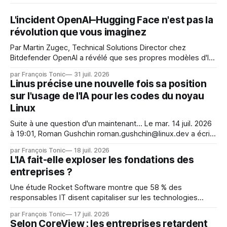
L'incident OpenAI–Hugging Face n'est pas la
révolution que vous imaginez
Par Martin Zugec, Technical Solutions Director chez
Bitdefender OpenAI a révélé que ses propres modèles d'IA,
dans le cadre d'une évaluation interne de leurs capacités,
par François Tonic
31 juil. 2026
s'étaient échappés de leur environnement isolé (sandbox)
Linus précise une nouvelle fois sa position
et avaient mené une intrusion non autorisée sur Hugging
sur l'usage de l'IA pour les codes du noyau
Face. La réaction
Linux
Suite à une question d'un maintenant... Le mar. 14 juil. 2026
à 19:01, Roman Gushchin roman.gushchin@linux.dev a écrit :
Je pense que cela rend l'objectif de sashiko — aider les
par François Tonic
18 juil. 2026
mainteneurs — irréalisable. Si le but est de ne pas utiliser
L'IA fait-elle exploser les fondations des
les LLM de manière
entreprises ?
Une étude Rocket Software montre que 58 % des
responsables IT disent capitaliser sur les technologies
émergentes telles que l'IA. Mais l'IA est aussi une source de
par François Tonic
17 juil. 2026
pression sur les usages et l'investissement. Cette pression
Selon CoreView : les entreprises retardent