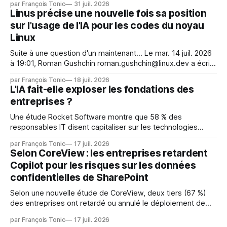
par François Tonic
31 juil. 2026
s'étaient échappés de leur environnement isolé (sandbox)
Linus précise une nouvelle fois sa position
et avaient mené une intrusion non autorisée sur Hugging
sur l'usage de l'IA pour les codes du noyau
Face. La réaction
Linux
Suite à une question d'un maintenant... Le mar. 14 juil. 2026
à 19:01, Roman Gushchin roman.gushchin@linux.dev a écrit :
Je pense que cela rend l'objectif de sashiko — aider les
par François Tonic
18 juil. 2026
mainteneurs — irréalisable. Si le but est de ne pas utiliser
L'IA fait-elle exploser les fondations des
les LLM de manière
entreprises ?
Une étude Rocket Software montre que 58 % des
responsables IT disent capitaliser sur les technologies
émergentes telles que l'IA. Mais l'IA est aussi une source de
par François Tonic
17 juil. 2026
pression sur les usages et l'investissement. Cette pression
Selon CoreView : les entreprises retardent
révèle un écart entre l'ambition et la préparation.
Copilot pour les risques sur les données
confidentielles de SharePoint
Selon une nouvelle étude de CoreView, deux tiers (67 %)
des entreprises ont retardé ou annulé le déploiement de
Microsoft Copilot, craignant que l'IA puisse exposer des
par François Tonic
17 juil. 2026
données confidentielles de SharePoint. Les trois quarts (75