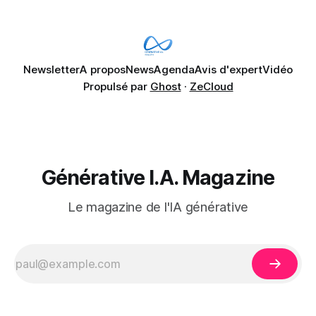
%) se disent également préoccupés par le fait que l'IA fait
déjà remonter
Newsletter
A propos
News
Agenda
Avis d'expert
Vidéo
Propulsé par
Ghost
·
ZeCloud
Générative I.A. Magazine
Le magazine de l'IA générative