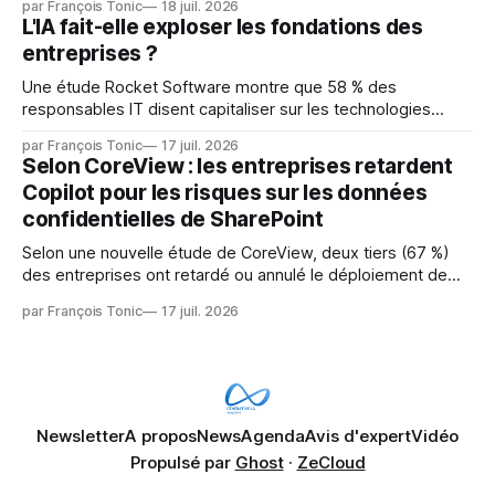
par François Tonic
18 juil. 2026
mainteneurs — irréalisable. Si le but est de ne pas utiliser
L'IA fait-elle exploser les fondations des
les LLM de manière
entreprises ?
Une étude Rocket Software montre que 58 % des
responsables IT disent capitaliser sur les technologies
émergentes telles que l'IA. Mais l'IA est aussi une source de
par François Tonic
17 juil. 2026
pression sur les usages et l'investissement. Cette pression
Selon CoreView : les entreprises retardent
révèle un écart entre l'ambition et la préparation.
Copilot pour les risques sur les données
confidentielles de SharePoint
Selon une nouvelle étude de CoreView, deux tiers (67 %)
des entreprises ont retardé ou annulé le déploiement de
Microsoft Copilot, craignant que l'IA puisse exposer des
par François Tonic
17 juil. 2026
données confidentielles de SharePoint. Les trois quarts (75
%) se disent également préoccupés par le fait que l'IA fait
déjà remonter
Newsletter
A propos
News
Agenda
Avis d'expert
Vidéo
Propulsé par
Ghost
·
ZeCloud