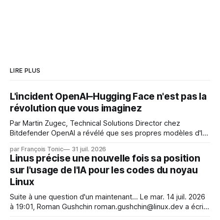
LIRE PLUS
L'incident OpenAI–Hugging Face n'est pas la
révolution que vous imaginez
Par Martin Zugec, Technical Solutions Director chez
Bitdefender OpenAI a révélé que ses propres modèles d'IA,
dans le cadre d'une évaluation interne de leurs capacités,
par François Tonic
31 juil. 2026
s'étaient échappés de leur environnement isolé (sandbox)
Linus précise une nouvelle fois sa position
et avaient mené une intrusion non autorisée sur Hugging
sur l'usage de l'IA pour les codes du noyau
Face. La réaction
Linux
Suite à une question d'un maintenant... Le mar. 14 juil. 2026
à 19:01, Roman Gushchin roman.gushchin@linux.dev a écrit :
Je pense que cela rend l'objectif de sashiko — aider les