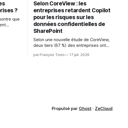
les
Selon CoreView : les
rises ?
entreprises retardent Copilot
pour les risques sur les
montre que
données confidentielles de
ent
SharePoint
es
s l'IA est
Selon une nouvelle étude de CoreView,
sur les
deux tiers (67 %) des entreprises ont
retardé ou annulé le déploiement de
 l'ambition
par François Tonic
17 juil. 2026
Microsoft Copilot, craignant que l'IA
puisse exposer des données
confidentielles de SharePoint. Les trois
quarts (75 %) se disent également
préoccupés par le fait que l'IA fait déjà
remonter
Propulsé par
Ghost
·
ZeCloud