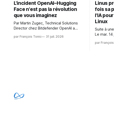
L'incident OpenAI–Hugging
Linus p
Face n'est pas la révolution
fois sa 
que vous imaginez
l'IA pou
Linux
Par Martin Zugec, Technical Solutions
Director chez Bitdefender OpenAI a
Suite à une
révélé que ses propres modèles d'IA,
Le mar. 14 
par François Tonic
31 juil. 2026
dans le cadre d'une évaluation interne
Gushchin r
par François
de leurs capacités, s'étaient échappés
écrit : Je pense que cela rend l'objectif
de leur environnement isolé (sandbox)
de sashiko
et avaient mené une intrusion non
irréalisabl
autorisée sur Hugging Face. La réaction
utiliser le