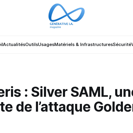
il
Actualités
Outils
Usages
Matériels & Infrastructures
Sécurité
is : Silver SAML, un
te de l’attaque Gold