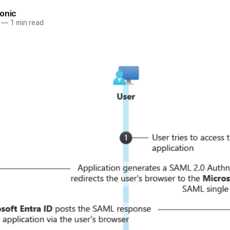
onic
—
1 min read