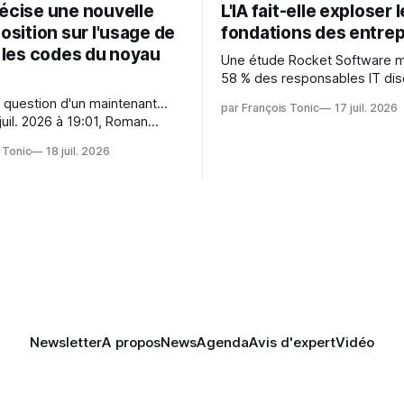
récise une nouvelle
L'IA fait-elle exploser 
position sur l'usage de
fondations des entrep
r les codes du noyau
Une étude Rocket Software 
58 % des responsables IT dis
capitaliser sur les technologi
 question d'un maintenant...
par François Tonic
17 juil. 2026
émergentes telles que l'IA. Mai
juil. 2026 à 19:01, Roman
aussi une source de pression 
oman.gushchin@linux.dev a
usages et l'investissement. Cette
 Tonic
18 juil. 2026
pression révèle un écart entre
 — aider les mainteneurs —
et la préparation.
e. Si le but est de ne pas
s LLM de manière
Newsletter
A propos
News
Agenda
Avis d'expert
Vidéo