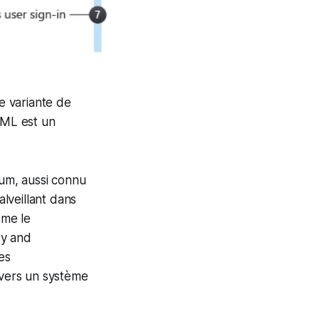
ne variante de
AML est un
um, aussi connu
lveillant dans
ême le
ty and
es
 vers un système