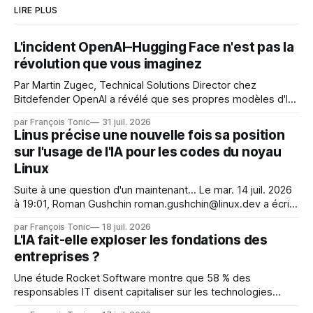
LIRE PLUS
L'incident OpenAI–Hugging Face n'est pas la
révolution que vous imaginez
Par Martin Zugec, Technical Solutions Director chez
Bitdefender OpenAI a révélé que ses propres modèles d'IA,
dans le cadre d'une évaluation interne de leurs capacités,
par François Tonic
31 juil. 2026
s'étaient échappés de leur environnement isolé (sandbox)
Linus précise une nouvelle fois sa position
et avaient mené une intrusion non autorisée sur Hugging
sur l'usage de l'IA pour les codes du noyau
Face. La réaction
Linux
Suite à une question d'un maintenant... Le mar. 14 juil. 2026
à 19:01, Roman Gushchin roman.gushchin@linux.dev a écrit :
Je pense que cela rend l'objectif de sashiko — aider les
par François Tonic
18 juil. 2026
mainteneurs — irréalisable. Si le but est de ne pas utiliser
L'IA fait-elle exploser les fondations des
les LLM de manière
entreprises ?
Une étude Rocket Software montre que 58 % des
responsables IT disent capitaliser sur les technologies
émergentes telles que l'IA. Mais l'IA est aussi une source de