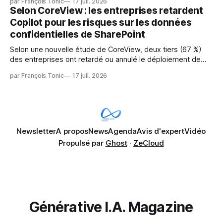
par François Tonic
17 juil. 2026
pression sur les usages et l'investissement. Cette pression
Selon CoreView : les entreprises retardent
révèle un écart entre l'ambition et la préparation.
Copilot pour les risques sur les données
confidentielles de SharePoint
Selon une nouvelle étude de CoreView, deux tiers (67 %)
des entreprises ont retardé ou annulé le déploiement de
Microsoft Copilot, craignant que l'IA puisse exposer des
par François Tonic
17 juil. 2026
données confidentielles de SharePoint. Les trois quarts (75
%) se disent également préoccupés par le fait que l'IA fait
déjà remonter
Newsletter
A propos
News
Agenda
Avis d'expert
Vidéo
Propulsé par
Ghost
·
ZeCloud
Générative I.A. Magazine