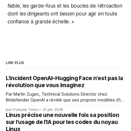
fiable, les garde-fous et les boucles de rétroaction
dont les dirigeants ont besoin pour agir en toute
confiance à grande échelle
. »
LIRE PLUS
L'incident OpenAI–Hugging Face n'est pas la
révolution que vous imaginez
Par Martin Zugec, Technical Solutions Director chez
Bitdefender OpenAI a révélé que ses propres modèles d'IA,
dans le cadre d'une évaluation interne de leurs capacités,
par François Tonic
31 juil. 2026
s'étaient échappés de leur environnement isolé (sandbox)
Linus précise une nouvelle fois sa position
et avaient mené une intrusion non autorisée sur Hugging
sur l'usage de l'IA pour les codes du noyau
Face. La réaction
Linux