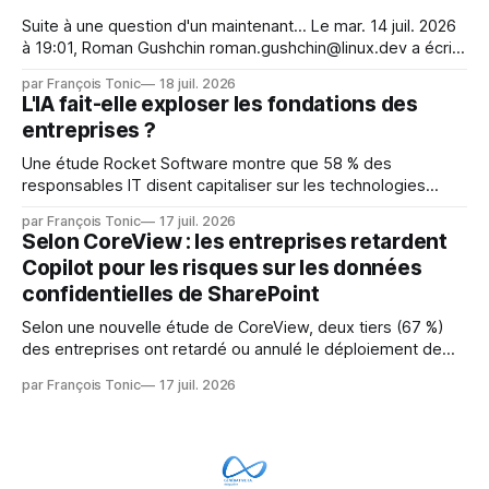
Suite à une question d'un maintenant... Le mar. 14 juil. 2026
à 19:01, Roman Gushchin roman.gushchin@linux.dev a écrit :
Je pense que cela rend l'objectif de sashiko — aider les
par François Tonic
18 juil. 2026
mainteneurs — irréalisable. Si le but est de ne pas utiliser
L'IA fait-elle exploser les fondations des
les LLM de manière
entreprises ?
Une étude Rocket Software montre que 58 % des
responsables IT disent capitaliser sur les technologies
émergentes telles que l'IA. Mais l'IA est aussi une source de
par François Tonic
17 juil. 2026
pression sur les usages et l'investissement. Cette pression
Selon CoreView : les entreprises retardent
révèle un écart entre l'ambition et la préparation.
Copilot pour les risques sur les données
confidentielles de SharePoint
Selon une nouvelle étude de CoreView, deux tiers (67 %)
des entreprises ont retardé ou annulé le déploiement de
Microsoft Copilot, craignant que l'IA puisse exposer des
par François Tonic
17 juil. 2026
données confidentielles de SharePoint. Les trois quarts (75
%) se disent également préoccupés par le fait que l'IA fait
déjà remonter