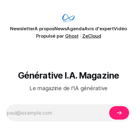
%) se disent également préoccupés par le fait que l'IA fait
déjà remonter
Newsletter
A propos
News
Agenda
Avis d'expert
Vidéo
Propulsé par
Ghost
·
ZeCloud
Générative I.A. Magazine
Le magazine de l'IA générative