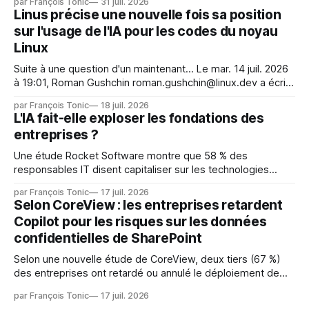
par François Tonic
31 juil. 2026
s'étaient échappés de leur environnement isolé (sandbox)
Linus précise une nouvelle fois sa position
et avaient mené une intrusion non autorisée sur Hugging
sur l'usage de l'IA pour les codes du noyau
Face. La réaction
Linux
Suite à une question d'un maintenant... Le mar. 14 juil. 2026
à 19:01, Roman Gushchin roman.gushchin@linux.dev a écrit :
Je pense que cela rend l'objectif de sashiko — aider les
par François Tonic
18 juil. 2026
mainteneurs — irréalisable. Si le but est de ne pas utiliser
L'IA fait-elle exploser les fondations des
les LLM de manière
entreprises ?
Une étude Rocket Software montre que 58 % des
responsables IT disent capitaliser sur les technologies
émergentes telles que l'IA. Mais l'IA est aussi une source de
par François Tonic
17 juil. 2026
pression sur les usages et l'investissement. Cette pression
Selon CoreView : les entreprises retardent
révèle un écart entre l'ambition et la préparation.
Copilot pour les risques sur les données
confidentielles de SharePoint
Selon une nouvelle étude de CoreView, deux tiers (67 %)
des entreprises ont retardé ou annulé le déploiement de
Microsoft Copilot, craignant que l'IA puisse exposer des
par François Tonic
17 juil. 2026
données confidentielles de SharePoint. Les trois quarts (75