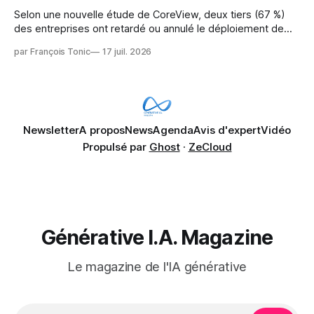
Selon une nouvelle étude de CoreView, deux tiers (67 %)
des entreprises ont retardé ou annulé le déploiement de
Microsoft Copilot, craignant que l'IA puisse exposer des
par François Tonic
17 juil. 2026
données confidentielles de SharePoint. Les trois quarts (75
%) se disent également préoccupés par le fait que l'IA fait
déjà remonter
Newsletter
A propos
News
Agenda
Avis d'expert
Vidéo
Propulsé par
Ghost
·
ZeCloud
Générative I.A. Magazine
Le magazine de l'IA générative