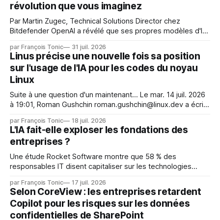
révolution que vous imaginez
Par Martin Zugec, Technical Solutions Director chez
Bitdefender OpenAI a révélé que ses propres modèles d'IA,
dans le cadre d'une évaluation interne de leurs capacités,
par François Tonic
31 juil. 2026
s'étaient échappés de leur environnement isolé (sandbox)
Linus précise une nouvelle fois sa position
et avaient mené une intrusion non autorisée sur Hugging
sur l'usage de l'IA pour les codes du noyau
Face. La réaction
Linux
Suite à une question d'un maintenant... Le mar. 14 juil. 2026
à 19:01, Roman Gushchin roman.gushchin@linux.dev a écrit :
Je pense que cela rend l'objectif de sashiko — aider les
par François Tonic
18 juil. 2026
mainteneurs — irréalisable. Si le but est de ne pas utiliser
L'IA fait-elle exploser les fondations des
les LLM de manière
entreprises ?
Une étude Rocket Software montre que 58 % des
responsables IT disent capitaliser sur les technologies
émergentes telles que l'IA. Mais l'IA est aussi une source de
par François Tonic
17 juil. 2026
pression sur les usages et l'investissement. Cette pression
Selon CoreView : les entreprises retardent
révèle un écart entre l'ambition et la préparation.
Copilot pour les risques sur les données
confidentielles de SharePoint