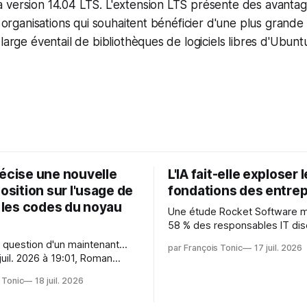
 version 14.04 LTS. L'extension LTS présente des avantag
s organisations qui souhaitent bénéficier d'une plus grande 
large éventail de bibliothèques de logiciels libres d'Ubunt
récise une nouvelle
L'IA fait-elle exploser 
position sur l'usage de
fondations des entrep
r les codes du noyau
Une étude Rocket Software 
58 % des responsables IT dis
capitaliser sur les technologi
 question d'un maintenant...
par François Tonic
17 juil. 2026
émergentes telles que l'IA. Mai
juil. 2026 à 19:01, Roman
aussi une source de pression 
oman.gushchin@linux.dev a
usages et l'investissement. Cette
 Tonic
18 juil. 2026
pression révèle un écart entre
 — aider les mainteneurs —