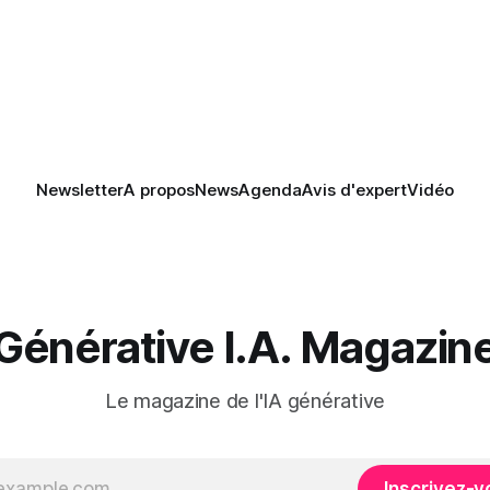
et la préparation.
e. Si le but est de ne pas
s LLM de manière
Newsletter
A propos
News
Agenda
Avis d'expert
Vidéo
Générative I.A. Magazin
Le magazine de l'IA générative
Inscrivez-v