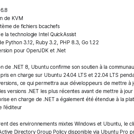
 6.8
on de KVM
tème de fichiers bcachefs
de la technologie Intel QuickAssist
de Python 3.12, Ruby 3.2, PHP 8.3, Go 1.22
ersion pour OpenJDK et .Net
tion de .NET 8, Ubuntu confirme son soutien à la communa
 pris en charge sur Ubuntu 24.04 LTS et 22.04 LTS penda
ersions, ce qui permettra aux développeurs de mettre à j
 les versions .NET les plus récentes avant de mettre à jour
prise en charge de .NET a également été étendue à la pl
 l'éditeur
rent des environnements mixtes Windows et Ubuntu, le cli
Active Directory Group Policy disponible via Ubuntu Pro 