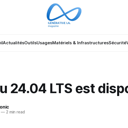
il
Actualités
Outils
Usages
Matériels & Infrastructures
Sécurité
u 24.04 LTS est disp
onic
—
2 min read