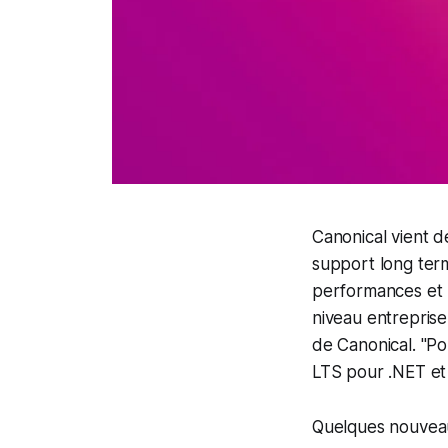
Canonical vient de
support long term
performances et l
niveau entrepris
de Canonical. "P
LTS pour .NET et 
Quelques nouveaut