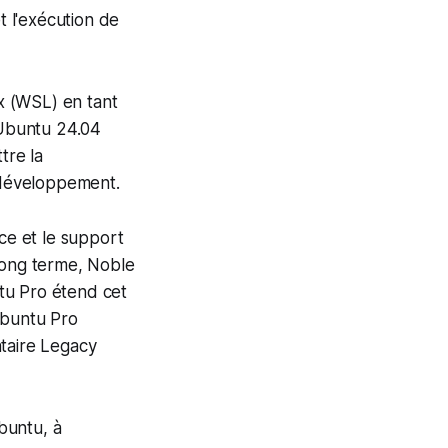
t l'exécution de
x (WSL) en tant
'Ubuntu 24.04
tre la
e développement.
ce et le support
 long terme, Noble
tu Pro étend cet
Ubuntu Pro
taire Legacy
buntu, à