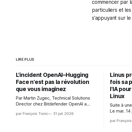
commencer par la
particuliers et le
s'appuyant sur le 
LIRE PLUS
L'incident OpenAI–Hugging
Linus p
Face n'est pas la révolution
fois sa 
que vous imaginez
l'IA pou
Linux
Par Martin Zugec, Technical Solutions
Director chez Bitdefender OpenAI a
Suite à une
révélé que ses propres modèles d'IA,
Le mar. 14 
par François Tonic
31 juil. 2026
dans le cadre d'une évaluation interne
Gushchin r
par François
de leurs capacités, s'étaient échappés
écrit : Je pense que cela rend l'objectif
de leur environnement isolé (sandbox)
de sashiko