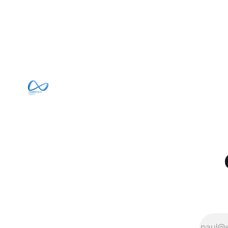
et avaient mené une intrusion non
irréalisabl
autorisée sur Hugging Face. La réaction
utiliser le