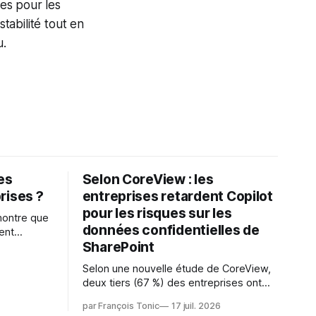
es pour les
stabilité tout en
u.
les
Selon CoreView : les
rises ?
entreprises retardent Copilot
pour les risques sur les
montre que
données confidentielles de
ent
SharePoint
es
s l'IA est
Selon une nouvelle étude de CoreView,
sur les
deux tiers (67 %) des entreprises ont
retardé ou annulé le déploiement de
 l'ambition
par François Tonic
17 juil. 2026
Microsoft Copilot, craignant que l'IA