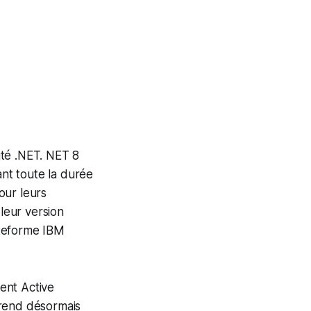
uté .NET. NET 8
nt toute la durée
our leurs
 leur version
ateforme IBM
ent Active
prend désormais