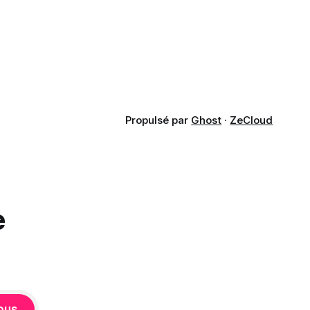
puisse exposer des données
confidentielles de SharePoint. Les trois
quarts (75 %) se disent également
préoccupés par le fait que l'IA fait déjà
remonter
Propulsé par
Ghost
·
ZeCloud
e
ous