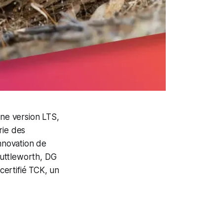
'une version LTS,
rie des
innovation de
huttleworth, DG
certifié TCK, un