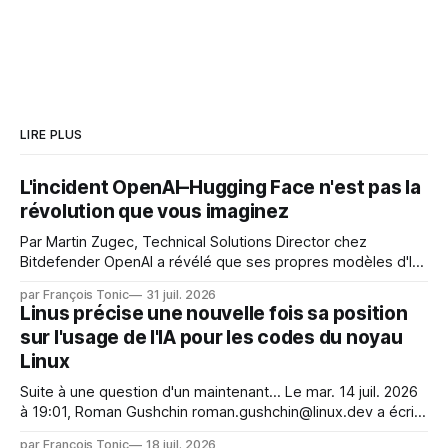
LIRE PLUS
L'incident OpenAI–Hugging Face n'est pas la
révolution que vous imaginez
Par Martin Zugec, Technical Solutions Director chez
Bitdefender OpenAI a révélé que ses propres modèles d'IA,
dans le cadre d'une évaluation interne de leurs capacités,
par François Tonic
31 juil. 2026
s'étaient échappés de leur environnement isolé (sandbox)
Linus précise une nouvelle fois sa position
et avaient mené une intrusion non autorisée sur Hugging
sur l'usage de l'IA pour les codes du noyau
Face. La réaction
Linux
Suite à une question d'un maintenant... Le mar. 14 juil. 2026
à 19:01, Roman Gushchin roman.gushchin@linux.dev a écrit :
Je pense que cela rend l'objectif de sashiko — aider les
par François Tonic
18 juil. 2026