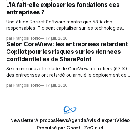
mainteneurs — irréalisable. Si le but est de ne pas utiliser
L'IA fait-elle exploser les fondations des
les LLM de manière
entreprises ?
Une étude Rocket Software montre que 58 % des
responsables IT disent capitaliser sur les technologies
émergentes telles que l'IA. Mais l'IA est aussi une source de
par François Tonic
17 juil. 2026
pression sur les usages et l'investissement. Cette pression
Selon CoreView : les entreprises retardent
révèle un écart entre l'ambition et la préparation.
Copilot pour les risques sur les données
confidentielles de SharePoint
Selon une nouvelle étude de CoreView, deux tiers (67 %)
des entreprises ont retardé ou annulé le déploiement de
Microsoft Copilot, craignant que l'IA puisse exposer des
par François Tonic
17 juil. 2026
données confidentielles de SharePoint. Les trois quarts (75
%) se disent également préoccupés par le fait que l'IA fait
déjà remonter
Newsletter
A propos
News
Agenda
Avis d'expert
Vidéo
Propulsé par
Ghost
·
ZeCloud