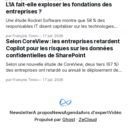
mainteneurs — irréalisable. Si le but est de ne pas utiliser
L'IA fait-elle exploser les fondations des
les LLM de manière
entreprises ?
Une étude Rocket Software montre que 58 % des
responsables IT disent capitaliser sur les technologies
émergentes telles que l'IA. Mais l'IA est aussi une source de
par François Tonic
17 juil. 2026
pression sur les usages et l'investissement. Cette pression
Selon CoreView : les entreprises retardent
révèle un écart entre l'ambition et la préparation.
Copilot pour les risques sur les données
confidentielles de SharePoint
Selon une nouvelle étude de CoreView, deux tiers (67 %)
des entreprises ont retardé ou annulé le déploiement de
Microsoft Copilot, craignant que l'IA puisse exposer des
par François Tonic
17 juil. 2026
données confidentielles de SharePoint. Les trois quarts (75
%) se disent également préoccupés par le fait que l'IA fait
déjà remonter
Newsletter
A propos
News
Agenda
Avis d'expert
Vidéo
Propulsé par
Ghost
·
ZeCloud