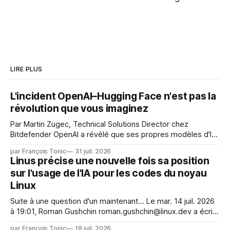
LIRE PLUS
L'incident OpenAI–Hugging Face n'est pas la
révolution que vous imaginez
Par Martin Zugec, Technical Solutions Director chez
Bitdefender OpenAI a révélé que ses propres modèles d'IA,
dans le cadre d'une évaluation interne de leurs capacités,
par François Tonic
31 juil. 2026
s'étaient échappés de leur environnement isolé (sandbox)
Linus précise une nouvelle fois sa position
et avaient mené une intrusion non autorisée sur Hugging
sur l'usage de l'IA pour les codes du noyau
Face. La réaction
Linux
Suite à une question d'un maintenant... Le mar. 14 juil. 2026
à 19:01, Roman Gushchin roman.gushchin@linux.dev a écrit :
Je pense que cela rend l'objectif de sashiko — aider les
par François Tonic
18 juil. 2026