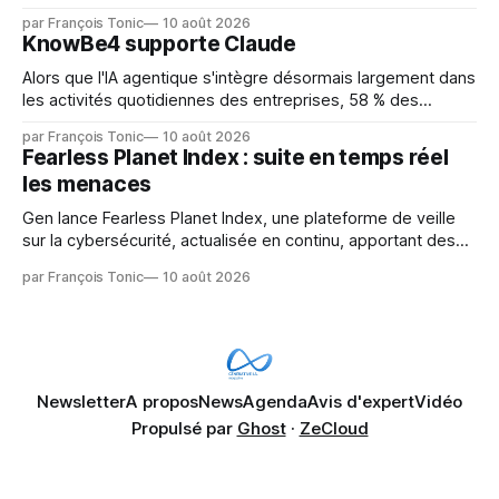
devient une surface d’attaque à forte valeur : les acteurs
par François Tonic
10 août 2026
malveillants utilisent l’IA pour générer des payloads et des
KnowBe4 supporte Claude
commandes shell, abusent d’accès LLM d’entreprise
Alors que l'IA agentique s'intègre désormais largement dans
les activités quotidiennes des entreprises, 58 % des
responsables cybersécurité interrogés dans le cadre du
par François Tonic
10 août 2026
rapport KnowBe4 2026 Agentic Risk to Human Wins
Fearless Planet Index : suite en temps réel
Report indiquent que des agents IA exécutent déjà des
les menaces
actions au sein des processus métier de
Gen lance Fearless Planet Index, une plateforme de veille
sur la cybersécurité, actualisée en continu, apportant des
informations en temps réel sur les arnaques,
par François Tonic
10 août 2026
cybermenaces et risques liés à l’usurpation d’identité. Le
Fearless Planet Index aide les internautes à comprendre où
les menaces émergent et comment s’en
Newsletter
A propos
News
Agenda
Avis d'expert
Vidéo
Propulsé par
Ghost
·
ZeCloud