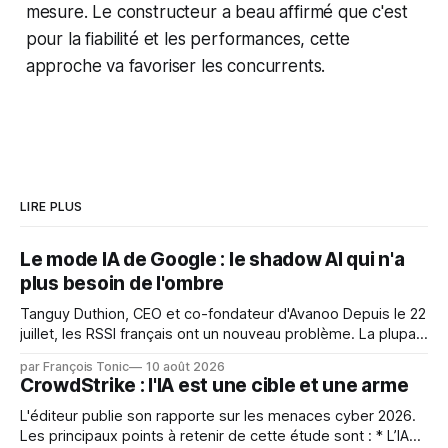
mesure. Le constructeur a beau affirmé que c'est
pour la fiabilité et les performances, cette
approche va favoriser les concurrents.
LIRE PLUS
Le mode IA de Google : le shadow AI qui n'a
plus besoin de l'ombre
Tanguy Duthion, CEO et co-fondateur d'Avanoo Depuis le 22
juillet, les RSSI français ont un nouveau problème. La plupart
ne le savent pas encore, parce que rien n'a changé dans
par François Tonic
10 août 2026
leurs logs. Ce jour-là, Google a déployé en France les
CrowdStrike : l'IA est une cible et une arme
Aperçus IA et le
L'éditeur publie son rapporte sur les menaces cyber 2026.
Les principaux points à retenir de cette étude sont : * L’IA