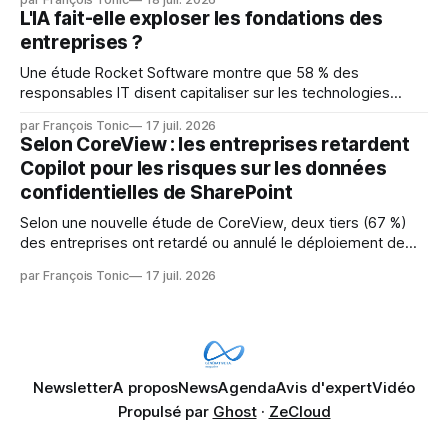
mainteneurs — irréalisable. Si le but est de ne pas utiliser
L'IA fait-elle exploser les fondations des
les LLM de manière
entreprises ?
Une étude Rocket Software montre que 58 % des
responsables IT disent capitaliser sur les technologies
émergentes telles que l'IA. Mais l'IA est aussi une source de
par François Tonic
17 juil. 2026
pression sur les usages et l'investissement. Cette pression
Selon CoreView : les entreprises retardent
révèle un écart entre l'ambition et la préparation.
Copilot pour les risques sur les données
confidentielles de SharePoint
Selon une nouvelle étude de CoreView, deux tiers (67 %)
des entreprises ont retardé ou annulé le déploiement de
Microsoft Copilot, craignant que l'IA puisse exposer des
par François Tonic
17 juil. 2026
données confidentielles de SharePoint. Les trois quarts (75
%) se disent également préoccupés par le fait que l'IA fait
déjà remonter
Newsletter
A propos
News
Agenda
Avis d'expert
Vidéo
Propulsé par
Ghost
·
ZeCloud