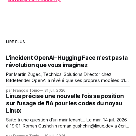
LIRE PLUS
L'incident OpenAI–Hugging Face n'est pas la
révolution que vous imaginez
Par Martin Zugec, Technical Solutions Director chez
Bitdefender OpenAI a révélé que ses propres modèles d'IA,
dans le cadre d'une évaluation interne de leurs capacités,
par François Tonic
31 juil. 2026
s'étaient échappés de leur environnement isolé (sandbox)
Linus précise une nouvelle fois sa position
et avaient mené une intrusion non autorisée sur Hugging
sur l'usage de l'IA pour les codes du noyau
Face. La réaction
Linux
Suite à une question d'un maintenant... Le mar. 14 juil. 2026
à 19:01, Roman Gushchin roman.gushchin@linux.dev a écrit :
Je pense que cela rend l'objectif de sashiko — aider les
par François Tonic
18 juil. 2026