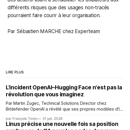
différents risques que des usages non-tracés
pourraient faire courir à leur organisation.
Par Sébastien MARCHE chez Experteam
LIRE PLUS
L'incident OpenAI–Hugging Face n'est pas la
révolution que vous imaginez
Par Martin Zugec, Technical Solutions Director chez
Bitdefender OpenAI a révélé que ses propres modèles d'IA,
dans le cadre d'une évaluation interne de leurs capacités,
par François Tonic
31 juil. 2026
s'étaient échappés de leur environnement isolé (sandbox)
Linus précise une nouvelle fois sa position
et avaient mené une intrusion non autorisée sur Hugging