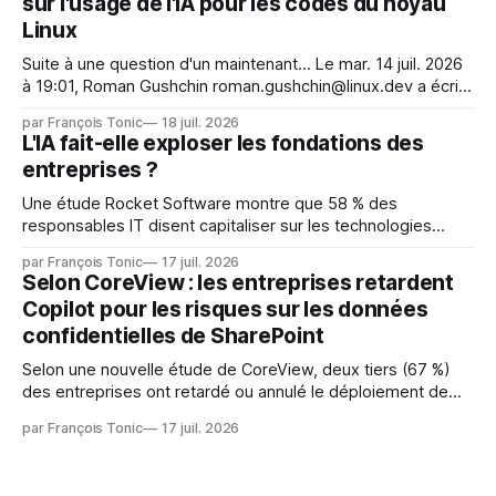
sur l'usage de l'IA pour les codes du noyau
Face. La réaction
Linux
Suite à une question d'un maintenant... Le mar. 14 juil. 2026
à 19:01, Roman Gushchin roman.gushchin@linux.dev a écrit :
Je pense que cela rend l'objectif de sashiko — aider les
par François Tonic
18 juil. 2026
mainteneurs — irréalisable. Si le but est de ne pas utiliser
L'IA fait-elle exploser les fondations des
les LLM de manière
entreprises ?
Une étude Rocket Software montre que 58 % des
responsables IT disent capitaliser sur les technologies
émergentes telles que l'IA. Mais l'IA est aussi une source de
par François Tonic
17 juil. 2026
pression sur les usages et l'investissement. Cette pression
Selon CoreView : les entreprises retardent
révèle un écart entre l'ambition et la préparation.
Copilot pour les risques sur les données
confidentielles de SharePoint
Selon une nouvelle étude de CoreView, deux tiers (67 %)
des entreprises ont retardé ou annulé le déploiement de
Microsoft Copilot, craignant que l'IA puisse exposer des
par François Tonic
17 juil. 2026
données confidentielles de SharePoint. Les trois quarts (75
%) se disent également préoccupés par le fait que l'IA fait
déjà remonter