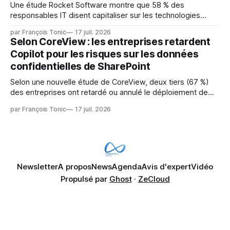
Une étude Rocket Software montre que 58 % des
responsables IT disent capitaliser sur les technologies
émergentes telles que l'IA. Mais l'IA est aussi une source de
par François Tonic
17 juil. 2026
pression sur les usages et l'investissement. Cette pression
Selon CoreView : les entreprises retardent
révèle un écart entre l'ambition et la préparation.
Copilot pour les risques sur les données
confidentielles de SharePoint
Selon une nouvelle étude de CoreView, deux tiers (67 %)
des entreprises ont retardé ou annulé le déploiement de
Microsoft Copilot, craignant que l'IA puisse exposer des
par François Tonic
17 juil. 2026
données confidentielles de SharePoint. Les trois quarts (75
%) se disent également préoccupés par le fait que l'IA fait
déjà remonter
Newsletter
A propos
News
Agenda
Avis d'expert
Vidéo
Propulsé par
Ghost
·
ZeCloud