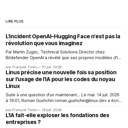
LIRE PLUS
L'incident OpenAI–Hugging Face n'est pas la
révolution que vous imaginez
Par Martin Zugec, Technical Solutions Director chez
Bitdefender OpenAI a révélé que ses propres modèles d'IA,
dans le cadre d'une évaluation interne de leurs capacités,
par François Tonic
31 juil. 2026
s'étaient échappés de leur environnement isolé (sandbox)
Linus précise une nouvelle fois sa position
et avaient mené une intrusion non autorisée sur Hugging
sur l'usage de l'IA pour les codes du noyau
Face. La réaction
Linux
Suite à une question d'un maintenant... Le mar. 14 juil. 2026
à 19:01, Roman Gushchin roman.gushchin@linux.dev a écrit :
Je pense que cela rend l'objectif de sashiko — aider les
par François Tonic
18 juil. 2026
mainteneurs — irréalisable. Si le but est de ne pas utiliser
L'IA fait-elle exploser les fondations des
les LLM de manière
entreprises ?