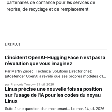
partenaires de confiance pour les services de
reprise, de recyclage et de remplacement.
LIRE PLUS
L'incident OpenAI–Hugging Face n'est pas la
révolution que vous imaginez
Par Martin Zugec, Technical Solutions Director chez
Bitdefender OpenAI a révélé que ses propres modèles d'IA,
dans le cadre d'une évaluation interne de leurs capacités,
par François Tonic
31 juil. 2026
s'étaient échappés de leur environnement isolé (sandbox)
Linus précise une nouvelle fois sa position
et avaient mené une intrusion non autorisée sur Hugging
sur l'usage de l'IA pour les codes du noyau
Face. La réaction
Linux
Suite à une question d'un maintenant... Le mar. 14 juil. 2026