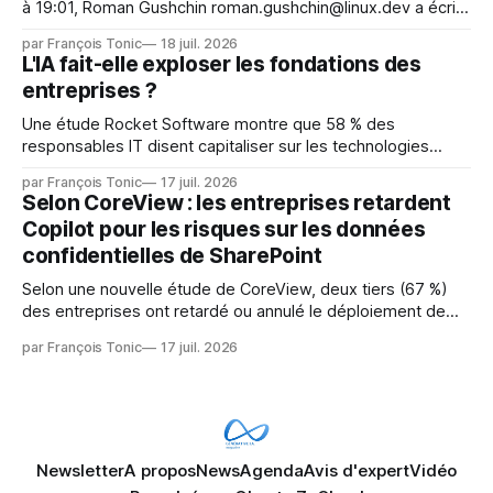
à 19:01, Roman Gushchin roman.gushchin@linux.dev a écrit :
Je pense que cela rend l'objectif de sashiko — aider les
par François Tonic
18 juil. 2026
mainteneurs — irréalisable. Si le but est de ne pas utiliser
L'IA fait-elle exploser les fondations des
les LLM de manière
entreprises ?
Une étude Rocket Software montre que 58 % des
responsables IT disent capitaliser sur les technologies
émergentes telles que l'IA. Mais l'IA est aussi une source de
par François Tonic
17 juil. 2026
pression sur les usages et l'investissement. Cette pression
Selon CoreView : les entreprises retardent
révèle un écart entre l'ambition et la préparation.
Copilot pour les risques sur les données
confidentielles de SharePoint
Selon une nouvelle étude de CoreView, deux tiers (67 %)
des entreprises ont retardé ou annulé le déploiement de
Microsoft Copilot, craignant que l'IA puisse exposer des
par François Tonic
17 juil. 2026
données confidentielles de SharePoint. Les trois quarts (75
%) se disent également préoccupés par le fait que l'IA fait
déjà remonter
Newsletter
A propos
News
Agenda
Avis d'expert
Vidéo