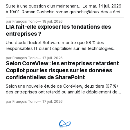
Suite à une question d'un maintenant... Le mar. 14 juil. 2026
à 19:01, Roman Gushchin roman.gushchin@linux.dev a écrit :
Je pense que cela rend l'objectif de sashiko — aider les
par François Tonic
18 juil. 2026
mainteneurs — irréalisable. Si le but est de ne pas utiliser
L'IA fait-elle exploser les fondations des
les LLM de manière
entreprises ?
Une étude Rocket Software montre que 58 % des
responsables IT disent capitaliser sur les technologies
émergentes telles que l'IA. Mais l'IA est aussi une source de
par François Tonic
17 juil. 2026
pression sur les usages et l'investissement. Cette pression
Selon CoreView : les entreprises retardent
révèle un écart entre l'ambition et la préparation.
Copilot pour les risques sur les données
confidentielles de SharePoint
Selon une nouvelle étude de CoreView, deux tiers (67 %)
des entreprises ont retardé ou annulé le déploiement de
Microsoft Copilot, craignant que l'IA puisse exposer des
par François Tonic
17 juil. 2026
données confidentielles de SharePoint. Les trois quarts (75
%) se disent également préoccupés par le fait que l'IA fait
déjà remonter