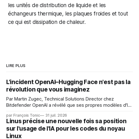
les unités de distribution de liquide et les
échangeurs thermique, les plaques froides et tout
ce qui est dissipation de chaleur.
LIRE PLUS
L'incident OpenAI–Hugging Face n'est pas la
révolution que vous imaginez
Par Martin Zugec, Technical Solutions Director chez
Bitdefender OpenAI a révélé que ses propres modèles d'IA,
dans le cadre d'une évaluation interne de leurs capacités,
par François Tonic
31 juil. 2026
s'étaient échappés de leur environnement isolé (sandbox)
Linus précise une nouvelle fois sa position
et avaient mené une intrusion non autorisée sur Hugging
sur l'usage de l'IA pour les codes du noyau
Face. La réaction
Linux