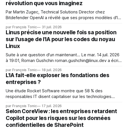
révolution que vous imaginez
Par Martin Zugec, Technical Solutions Director chez
Bitdefender OpenAI a révélé que ses propres modèles d'IA,
dans le cadre d'une évaluation interne de leurs capacités,
par François Tonic
31 juil. 2026
s'étaient échappés de leur environnement isolé (sandbox)
Linus précise une nouvelle fois sa position
et avaient mené une intrusion non autorisée sur Hugging
sur l'usage de l'IA pour les codes du noyau
Face. La réaction
Linux
Suite à une question d'un maintenant... Le mar. 14 juil. 2026
à 19:01, Roman Gushchin roman.gushchin@linux.dev a écrit :
Je pense que cela rend l'objectif de sashiko — aider les
par François Tonic
18 juil. 2026
mainteneurs — irréalisable. Si le but est de ne pas utiliser
L'IA fait-elle exploser les fondations des
les LLM de manière
entreprises ?
Une étude Rocket Software montre que 58 % des
responsables IT disent capitaliser sur les technologies
émergentes telles que l'IA. Mais l'IA est aussi une source de
par François Tonic
17 juil. 2026
pression sur les usages et l'investissement. Cette pression
Selon CoreView : les entreprises retardent
révèle un écart entre l'ambition et la préparation.
Copilot pour les risques sur les données
confidentielles de SharePoint