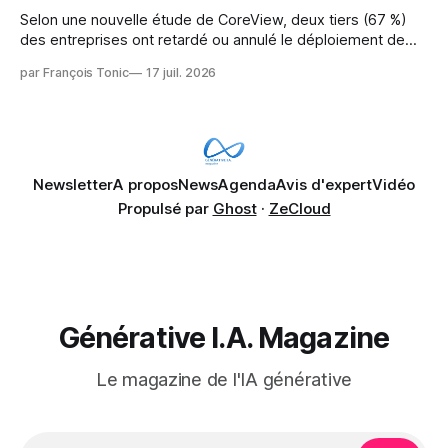
Selon une nouvelle étude de CoreView, deux tiers (67 %)
des entreprises ont retardé ou annulé le déploiement de
Microsoft Copilot, craignant que l'IA puisse exposer des
par François Tonic
17 juil. 2026
données confidentielles de SharePoint. Les trois quarts (75
%) se disent également préoccupés par le fait que l'IA fait
déjà remonter
Newsletter
A propos
News
Agenda
Avis d'expert
Vidéo
Propulsé par
Ghost
·
ZeCloud
Générative I.A. Magazine
Le magazine de l'IA générative