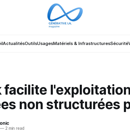
il
Actualités
Outils
Usages
Matériels & Infrastructures
Sécurité
 facilite l'exploitatio
s non structurées pa
onic
—
2 min read