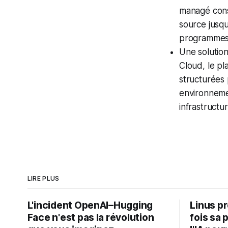
managé conse
source jusq
programmes 
Une solutio
Cloud, le p
structurées 
environneme
infrastructur
LIRE PLUS
L'incident OpenAI–Hugging
Linus p
Face n'est pas la révolution
fois sa 