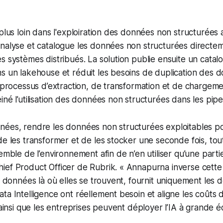
 plus loin dans l'exploiration des données non structurées 
nalyse et catalogue les données non structurées directeme
s systèmes distribués. La solution publie ensuite un catal
s un lakehouse et réduit les besoins de duplication des d
x processus d’extraction, de transformation et de chargeme
né l’utilisation des données non structurées dans les pipel
ées, rendre les données non structurées exploitables pour
de les transformer et de les stocker une seconde fois, to
emble de l’environnement afin de n’en utiliser qu’une parti
ef Product Officer de Rubrik. « Annapurna inverse cette 
es données là où elles se trouvent, fournit uniquement les
ta Intelligence ont réellement besoin et aligne les coûts d
 ainsi que les entreprises peuvent déployer l’IA à grande éc