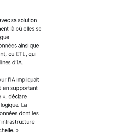
avec sa solution
nt là où elles se
ogue
onnées ainsi que
nt, ou ETL, qui
ines d’IA.
 l’IA impliquait
ut en supportant
e », déclare
logique. La
 données dont les
’infrastructure
helle. »