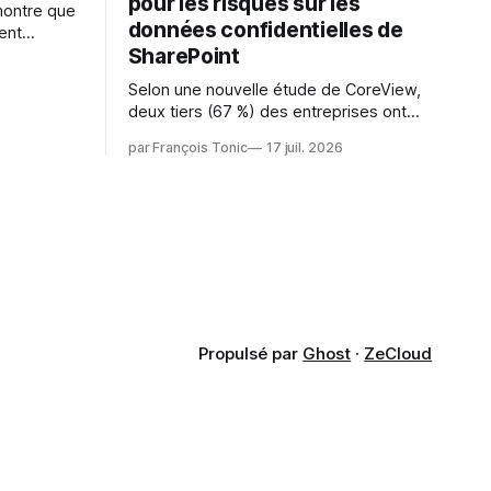
pour les risques sur les
montre que
données confidentielles de
ent
SharePoint
es
s l'IA est
Selon une nouvelle étude de CoreView,
sur les
deux tiers (67 %) des entreprises ont
retardé ou annulé le déploiement de
 l'ambition
par François Tonic
17 juil. 2026
Microsoft Copilot, craignant que l'IA
puisse exposer des données
confidentielles de SharePoint. Les trois
quarts (75 %) se disent également
préoccupés par le fait que l'IA fait déjà
remonter
Propulsé par
Ghost
·
ZeCloud