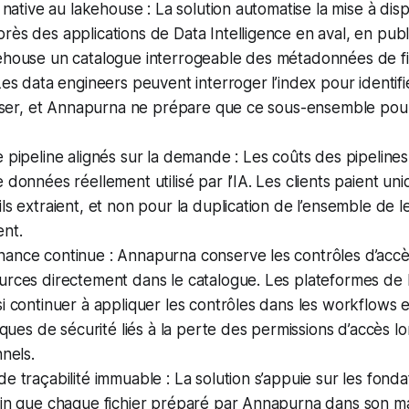
n native au lakehouse : La solution automatise la mise à dis
ès des applications de Data Intelligence en aval, en pub
ehouse un catalogue interrogeable des métadonnées de fi
Les data engineers peuvent interroger l’index pour identifie
iliser, et Annapurna ne prépare que ce sous-ensemble pou
 pipeline alignés sur la demande : Les coûts des pipelines
 données réellement utilisé par l’IA. Les clients paient u
ls extraient, et non pour la duplication de l’ensemble de l
nt.
ance continue : Annapurna conserve les contrôles d’accès
rces directement dans le catalogue. Les plateformes de D
i continuer à appliquer les contrôles dans les workflows e
isques de sécurité liés à la perte des permissions d’accès l
nnels.
e traçabilité immuable : La solution s’appuie sur les fonda
fin que chaque fichier préparé par Annapurna dans son ma