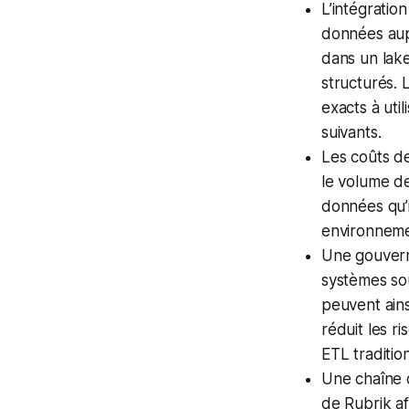
L’intégratio
données aupr
dans un lak
structurés. 
exacts à ut
suivants.
Les coûts de
le volume de
données qu’i
environneme
Une gouvern
systèmes sou
peuvent ains
réduit les r
ETL traditio
Une chaîne d
de Rubrik a