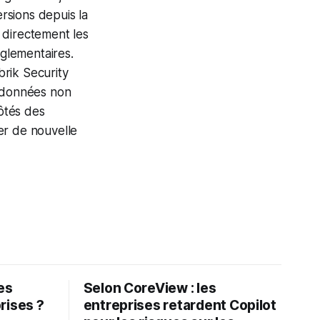
ersions depuis la
 directement les
glementaires.
rik Security
e données non
côtés des
er de nouvelle
les
Selon CoreView : les
rises ?
entreprises retardent Copilot