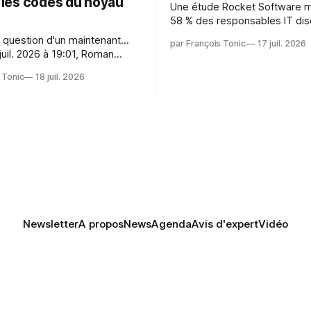
r les codes du noyau
Une étude Rocket Software 
58 % des responsables IT dis
capitaliser sur les technologi
 question d'un maintenant...
par François Tonic
17 juil. 2026
émergentes telles que l'IA. Mai
juil. 2026 à 19:01, Roman
aussi une source de pression 
oman.gushchin@linux.dev a
usages et l'investissement. Cette
 Tonic
18 juil. 2026
pression révèle un écart entre
 — aider les mainteneurs —
et la préparation.
e. Si le but est de ne pas
s LLM de manière
Newsletter
A propos
News
Agenda
Avis d'expert
Vidéo