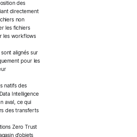
position des
liant directement
chiers non
r les fichiers
r les workflows
 sont alignés sur
niquement pour les
eur
 natifs des
ata Intelligence
n aval, ce qui
ors des transferts
tions Zero Trust
gasin d’objets