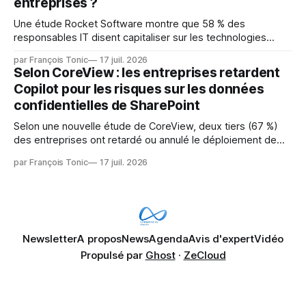
entreprises ?
Une étude Rocket Software montre que 58 % des
responsables IT disent capitaliser sur les technologies
émergentes telles que l'IA. Mais l'IA est aussi une source de
par François Tonic
17 juil. 2026
pression sur les usages et l'investissement. Cette pression
Selon CoreView : les entreprises retardent
révèle un écart entre l'ambition et la préparation.
Copilot pour les risques sur les données
confidentielles de SharePoint
Selon une nouvelle étude de CoreView, deux tiers (67 %)
des entreprises ont retardé ou annulé le déploiement de
Microsoft Copilot, craignant que l'IA puisse exposer des
par François Tonic
17 juil. 2026
données confidentielles de SharePoint. Les trois quarts (75
%) se disent également préoccupés par le fait que l'IA fait
déjà remonter
Newsletter
A propos
News
Agenda
Avis d'expert
Vidéo
Propulsé par
Ghost
·
ZeCloud