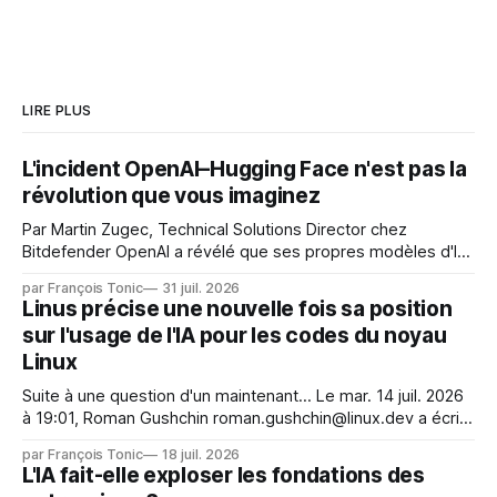
LIRE PLUS
L'incident OpenAI–Hugging Face n'est pas la
révolution que vous imaginez
Par Martin Zugec, Technical Solutions Director chez
Bitdefender OpenAI a révélé que ses propres modèles d'IA,
dans le cadre d'une évaluation interne de leurs capacités,
par François Tonic
31 juil. 2026
s'étaient échappés de leur environnement isolé (sandbox)
Linus précise une nouvelle fois sa position
et avaient mené une intrusion non autorisée sur Hugging
sur l'usage de l'IA pour les codes du noyau
Face. La réaction
Linux
Suite à une question d'un maintenant... Le mar. 14 juil. 2026
à 19:01, Roman Gushchin roman.gushchin@linux.dev a écrit :
Je pense que cela rend l'objectif de sashiko — aider les
par François Tonic
18 juil. 2026
mainteneurs — irréalisable. Si le but est de ne pas utiliser
L'IA fait-elle exploser les fondations des
les LLM de manière