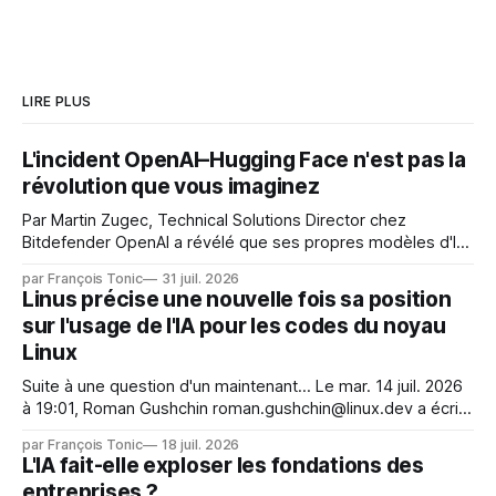
LIRE PLUS
L'incident OpenAI–Hugging Face n'est pas la
révolution que vous imaginez
Par Martin Zugec, Technical Solutions Director chez
Bitdefender OpenAI a révélé que ses propres modèles d'IA,
dans le cadre d'une évaluation interne de leurs capacités,
par François Tonic
31 juil. 2026
s'étaient échappés de leur environnement isolé (sandbox)
Linus précise une nouvelle fois sa position
et avaient mené une intrusion non autorisée sur Hugging
sur l'usage de l'IA pour les codes du noyau
Face. La réaction
Linux
Suite à une question d'un maintenant... Le mar. 14 juil. 2026
à 19:01, Roman Gushchin roman.gushchin@linux.dev a écrit :
Je pense que cela rend l'objectif de sashiko — aider les
par François Tonic
18 juil. 2026
mainteneurs — irréalisable. Si le but est de ne pas utiliser
L'IA fait-elle exploser les fondations des
les LLM de manière
entreprises ?