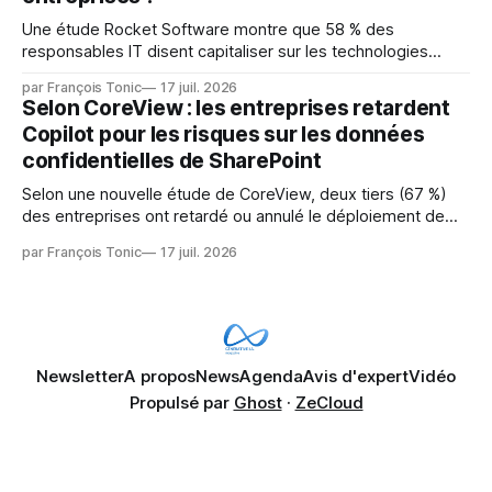
Une étude Rocket Software montre que 58 % des
responsables IT disent capitaliser sur les technologies
émergentes telles que l'IA. Mais l'IA est aussi une source de
par François Tonic
17 juil. 2026
pression sur les usages et l'investissement. Cette pression
Selon CoreView : les entreprises retardent
révèle un écart entre l'ambition et la préparation.
Copilot pour les risques sur les données
confidentielles de SharePoint
Selon une nouvelle étude de CoreView, deux tiers (67 %)
des entreprises ont retardé ou annulé le déploiement de
Microsoft Copilot, craignant que l'IA puisse exposer des
par François Tonic
17 juil. 2026
données confidentielles de SharePoint. Les trois quarts (75
%) se disent également préoccupés par le fait que l'IA fait
déjà remonter
Newsletter
A propos
News
Agenda
Avis d'expert
Vidéo
Propulsé par
Ghost
·
ZeCloud