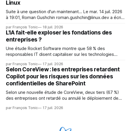
Linux
Suite à une question d'un maintenant... Le mar. 14 juil. 2026
à 19:01, Roman Gushchin roman.gushchin@linux.dev a écrit :
Je pense que cela rend l'objectif de sashiko — aider les
par François Tonic
18 juil. 2026
mainteneurs — irréalisable. Si le but est de ne pas utiliser
L'IA fait-elle exploser les fondations des
les LLM de manière
entreprises ?
Une étude Rocket Software montre que 58 % des
responsables IT disent capitaliser sur les technologies
émergentes telles que l'IA. Mais l'IA est aussi une source de
par François Tonic
17 juil. 2026
pression sur les usages et l'investissement. Cette pression
Selon CoreView : les entreprises retardent
révèle un écart entre l'ambition et la préparation.
Copilot pour les risques sur les données
confidentielles de SharePoint
Selon une nouvelle étude de CoreView, deux tiers (67 %)
des entreprises ont retardé ou annulé le déploiement de
Microsoft Copilot, craignant que l'IA puisse exposer des
par François Tonic
17 juil. 2026
données confidentielles de SharePoint. Les trois quarts (75
%) se disent également préoccupés par le fait que l'IA fait
déjà remonter