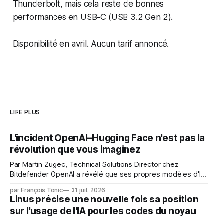
Thunderbolt, mais cela reste de bonnes
performances en USB-C (USB 3.2 Gen 2).
Disponibilité en avril. Aucun tarif annoncé.
LIRE PLUS
L'incident OpenAI–Hugging Face n'est pas la
révolution que vous imaginez
Par Martin Zugec, Technical Solutions Director chez
Bitdefender OpenAI a révélé que ses propres modèles d'IA,
dans le cadre d'une évaluation interne de leurs capacités,
par François Tonic
31 juil. 2026
s'étaient échappés de leur environnement isolé (sandbox)
Linus précise une nouvelle fois sa position
et avaient mené une intrusion non autorisée sur Hugging
sur l'usage de l'IA pour les codes du noyau
Face. La réaction