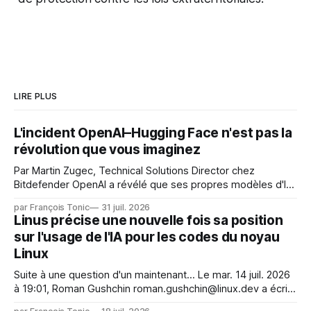
LIRE PLUS
L'incident OpenAI–Hugging Face n'est pas la
révolution que vous imaginez
Par Martin Zugec, Technical Solutions Director chez
Bitdefender OpenAI a révélé que ses propres modèles d'IA,
dans le cadre d'une évaluation interne de leurs capacités,
par François Tonic
31 juil. 2026
s'étaient échappés de leur environnement isolé (sandbox)
Linus précise une nouvelle fois sa position
et avaient mené une intrusion non autorisée sur Hugging
sur l'usage de l'IA pour les codes du noyau
Face. La réaction
Linux
Suite à une question d'un maintenant... Le mar. 14 juil. 2026
à 19:01, Roman Gushchin roman.gushchin@linux.dev a écrit :
Je pense que cela rend l'objectif de sashiko — aider les