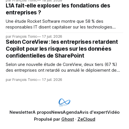
par François Tonic
18 juil. 2026
mainteneurs — irréalisable. Si le but est de ne pas utiliser
L'IA fait-elle exploser les fondations des
les LLM de manière
entreprises ?
Une étude Rocket Software montre que 58 % des
responsables IT disent capitaliser sur les technologies
émergentes telles que l'IA. Mais l'IA est aussi une source de
par François Tonic
17 juil. 2026
pression sur les usages et l'investissement. Cette pression
Selon CoreView : les entreprises retardent
révèle un écart entre l'ambition et la préparation.
Copilot pour les risques sur les données
confidentielles de SharePoint
Selon une nouvelle étude de CoreView, deux tiers (67 %)
des entreprises ont retardé ou annulé le déploiement de
Microsoft Copilot, craignant que l'IA puisse exposer des
par François Tonic
17 juil. 2026
données confidentielles de SharePoint. Les trois quarts (75
%) se disent également préoccupés par le fait que l'IA fait
déjà remonter
Newsletter
A propos
News
Agenda
Avis d'expert
Vidéo
Propulsé par
Ghost
·
ZeCloud