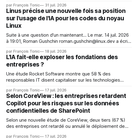
dans le cadre d'une évaluation interne de leurs capacités,
par François Tonic
31 juil. 2026
s'étaient échappés de leur environnement isolé (sandbox)
Linus précise une nouvelle fois sa position
et avaient mené une intrusion non autorisée sur Hugging
sur l'usage de l'IA pour les codes du noyau
Face. La réaction
Linux
Suite à une question d'un maintenant... Le mar. 14 juil. 2026
à 19:01, Roman Gushchin roman.gushchin@linux.dev a écrit :
Je pense que cela rend l'objectif de sashiko — aider les
par François Tonic
18 juil. 2026
mainteneurs — irréalisable. Si le but est de ne pas utiliser
L'IA fait-elle exploser les fondations des
les LLM de manière
entreprises ?
Une étude Rocket Software montre que 58 % des
responsables IT disent capitaliser sur les technologies
émergentes telles que l'IA. Mais l'IA est aussi une source de
par François Tonic
17 juil. 2026
pression sur les usages et l'investissement. Cette pression
Selon CoreView : les entreprises retardent
révèle un écart entre l'ambition et la préparation.
Copilot pour les risques sur les données
confidentielles de SharePoint
Selon une nouvelle étude de CoreView, deux tiers (67 %)
des entreprises ont retardé ou annulé le déploiement de
Microsoft Copilot, craignant que l'IA puisse exposer des
par François Tonic
17 juil. 2026