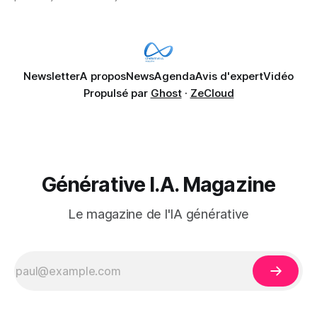
données confidentielles de SharePoint. Les trois quarts (75
%) se disent également préoccupés par le fait que l'IA fait
déjà remonter
Newsletter
A propos
News
Agenda
Avis d'expert
Vidéo
Propulsé par
Ghost
·
ZeCloud
Générative I.A. Magazine
Le magazine de l'IA générative