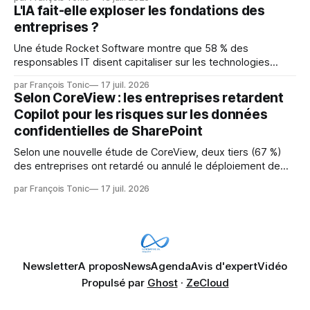
mainteneurs — irréalisable. Si le but est de ne pas utiliser
L'IA fait-elle exploser les fondations des
les LLM de manière
entreprises ?
Une étude Rocket Software montre que 58 % des
responsables IT disent capitaliser sur les technologies
émergentes telles que l'IA. Mais l'IA est aussi une source de
par François Tonic
17 juil. 2026
pression sur les usages et l'investissement. Cette pression
Selon CoreView : les entreprises retardent
révèle un écart entre l'ambition et la préparation.
Copilot pour les risques sur les données
confidentielles de SharePoint
Selon une nouvelle étude de CoreView, deux tiers (67 %)
des entreprises ont retardé ou annulé le déploiement de
Microsoft Copilot, craignant que l'IA puisse exposer des
par François Tonic
17 juil. 2026
données confidentielles de SharePoint. Les trois quarts (75
%) se disent également préoccupés par le fait que l'IA fait
déjà remonter
Newsletter
A propos
News
Agenda
Avis d'expert
Vidéo
Propulsé par
Ghost
·
ZeCloud