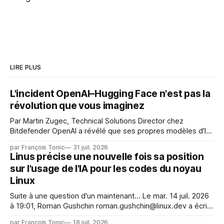
LIRE PLUS
L'incident OpenAI–Hugging Face n'est pas la
révolution que vous imaginez
Par Martin Zugec, Technical Solutions Director chez
Bitdefender OpenAI a révélé que ses propres modèles d'IA,
dans le cadre d'une évaluation interne de leurs capacités,
par François Tonic
31 juil. 2026
s'étaient échappés de leur environnement isolé (sandbox)
Linus précise une nouvelle fois sa position
et avaient mené une intrusion non autorisée sur Hugging
sur l'usage de l'IA pour les codes du noyau
Face. La réaction
Linux
Suite à une question d'un maintenant... Le mar. 14 juil. 2026
à 19:01, Roman Gushchin roman.gushchin@linux.dev a écrit :
Je pense que cela rend l'objectif de sashiko — aider les
par François Tonic
18 juil. 2026