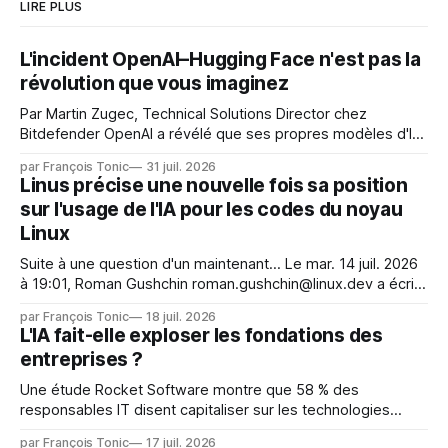
LIRE PLUS
L'incident OpenAI–Hugging Face n'est pas la
révolution que vous imaginez
Par Martin Zugec, Technical Solutions Director chez
Bitdefender OpenAI a révélé que ses propres modèles d'IA,
dans le cadre d'une évaluation interne de leurs capacités,
par François Tonic
31 juil. 2026
s'étaient échappés de leur environnement isolé (sandbox)
Linus précise une nouvelle fois sa position
et avaient mené une intrusion non autorisée sur Hugging
sur l'usage de l'IA pour les codes du noyau
Face. La réaction
Linux
Suite à une question d'un maintenant... Le mar. 14 juil. 2026
à 19:01, Roman Gushchin roman.gushchin@linux.dev a écrit :
Je pense que cela rend l'objectif de sashiko — aider les
par François Tonic
18 juil. 2026
mainteneurs — irréalisable. Si le but est de ne pas utiliser
L'IA fait-elle exploser les fondations des
les LLM de manière
entreprises ?
Une étude Rocket Software montre que 58 % des
responsables IT disent capitaliser sur les technologies
émergentes telles que l'IA. Mais l'IA est aussi une source de
par François Tonic
17 juil. 2026