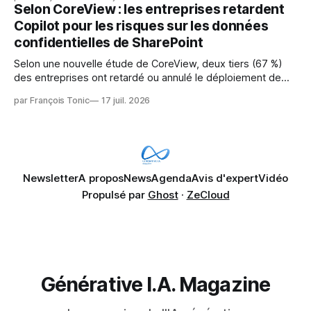
pression sur les usages et l'investissement. Cette pression
Selon CoreView : les entreprises retardent
révèle un écart entre l'ambition et la préparation.
Copilot pour les risques sur les données
confidentielles de SharePoint
Selon une nouvelle étude de CoreView, deux tiers (67 %)
des entreprises ont retardé ou annulé le déploiement de
Microsoft Copilot, craignant que l'IA puisse exposer des
par François Tonic
17 juil. 2026
données confidentielles de SharePoint. Les trois quarts (75
%) se disent également préoccupés par le fait que l'IA fait
déjà remonter
Newsletter
A propos
News
Agenda
Avis d'expert
Vidéo
Propulsé par
Ghost
·
ZeCloud
Générative I.A. Magazine