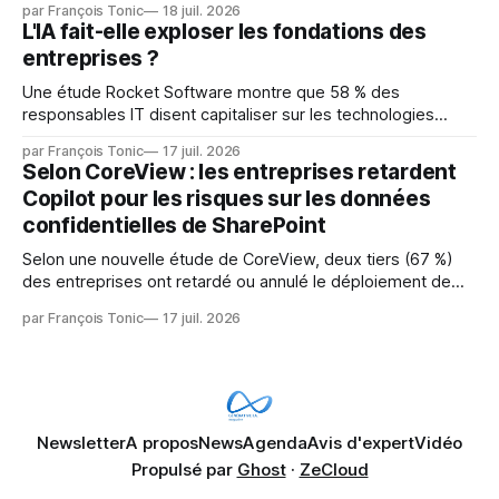
par François Tonic
18 juil. 2026
mainteneurs — irréalisable. Si le but est de ne pas utiliser
L'IA fait-elle exploser les fondations des
les LLM de manière
entreprises ?
Une étude Rocket Software montre que 58 % des
responsables IT disent capitaliser sur les technologies
émergentes telles que l'IA. Mais l'IA est aussi une source de
par François Tonic
17 juil. 2026
pression sur les usages et l'investissement. Cette pression
Selon CoreView : les entreprises retardent
révèle un écart entre l'ambition et la préparation.
Copilot pour les risques sur les données
confidentielles de SharePoint
Selon une nouvelle étude de CoreView, deux tiers (67 %)
des entreprises ont retardé ou annulé le déploiement de
Microsoft Copilot, craignant que l'IA puisse exposer des
par François Tonic
17 juil. 2026
données confidentielles de SharePoint. Les trois quarts (75
%) se disent également préoccupés par le fait que l'IA fait
déjà remonter
Newsletter
A propos
News
Agenda
Avis d'expert
Vidéo
Propulsé par
Ghost
·
ZeCloud