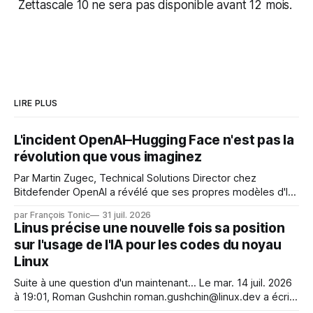
Zettascale 10 ne sera pas disponible avant 12 mois.
LIRE PLUS
L'incident OpenAI–Hugging Face n'est pas la
révolution que vous imaginez
Par Martin Zugec, Technical Solutions Director chez
Bitdefender OpenAI a révélé que ses propres modèles d'IA,
dans le cadre d'une évaluation interne de leurs capacités,
par François Tonic
31 juil. 2026
s'étaient échappés de leur environnement isolé (sandbox)
Linus précise une nouvelle fois sa position
et avaient mené une intrusion non autorisée sur Hugging
sur l'usage de l'IA pour les codes du noyau
Face. La réaction
Linux
Suite à une question d'un maintenant... Le mar. 14 juil. 2026
à 19:01, Roman Gushchin roman.gushchin@linux.dev a écrit :
Je pense que cela rend l'objectif de sashiko — aider les