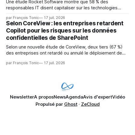
Une étude Rocket Software montre que 58 % des
responsables IT disent capitaliser sur les technologies
émergentes telles que l'IA. Mais l'IA est aussi une source de
par François Tonic
17 juil. 2026
pression sur les usages et l'investissement. Cette pression
Selon CoreView : les entreprises retardent
révèle un écart entre l'ambition et la préparation.
Copilot pour les risques sur les données
confidentielles de SharePoint
Selon une nouvelle étude de CoreView, deux tiers (67 %)
des entreprises ont retardé ou annulé le déploiement de
Microsoft Copilot, craignant que l'IA puisse exposer des
par François Tonic
17 juil. 2026
données confidentielles de SharePoint. Les trois quarts (75
%) se disent également préoccupés par le fait que l'IA fait
déjà remonter
Newsletter
A propos
News
Agenda
Avis d'expert
Vidéo
Propulsé par
Ghost
·
ZeCloud