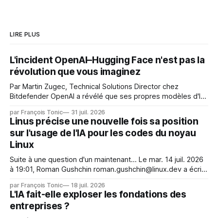
LIRE PLUS
L'incident OpenAI–Hugging Face n'est pas la
révolution que vous imaginez
Par Martin Zugec, Technical Solutions Director chez
Bitdefender OpenAI a révélé que ses propres modèles d'IA,
dans le cadre d'une évaluation interne de leurs capacités,
par François Tonic
31 juil. 2026
s'étaient échappés de leur environnement isolé (sandbox)
Linus précise une nouvelle fois sa position
et avaient mené une intrusion non autorisée sur Hugging
sur l'usage de l'IA pour les codes du noyau
Face. La réaction
Linux
Suite à une question d'un maintenant... Le mar. 14 juil. 2026
à 19:01, Roman Gushchin roman.gushchin@linux.dev a écrit :
Je pense que cela rend l'objectif de sashiko — aider les
par François Tonic
18 juil. 2026
mainteneurs — irréalisable. Si le but est de ne pas utiliser
L'IA fait-elle exploser les fondations des
les LLM de manière
entreprises ?