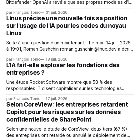
Bitdefender OpenAI a révélé que ses propres modèles d'IA,
dans le cadre d'une évaluation interne de leurs capacités,
par François Tonic
31 juil. 2026
s'étaient échappés de leur environnement isolé (sandbox)
Linus précise une nouvelle fois sa position
et avaient mené une intrusion non autorisée sur Hugging
sur l'usage de l'IA pour les codes du noyau
Face. La réaction
Linux
Suite à une question d'un maintenant... Le mar. 14 juil. 2026
à 19:01, Roman Gushchin roman.gushchin@linux.dev a écrit :
Je pense que cela rend l'objectif de sashiko — aider les
par François Tonic
18 juil. 2026
mainteneurs — irréalisable. Si le but est de ne pas utiliser
L'IA fait-elle exploser les fondations des
les LLM de manière
entreprises ?
Une étude Rocket Software montre que 58 % des
responsables IT disent capitaliser sur les technologies
émergentes telles que l'IA. Mais l'IA est aussi une source de
par François Tonic
17 juil. 2026
pression sur les usages et l'investissement. Cette pression
Selon CoreView : les entreprises retardent
révèle un écart entre l'ambition et la préparation.
Copilot pour les risques sur les données
confidentielles de SharePoint
Selon une nouvelle étude de CoreView, deux tiers (67 %)
des entreprises ont retardé ou annulé le déploiement de