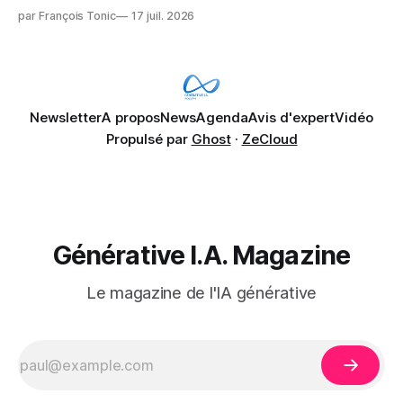
Microsoft Copilot, craignant que l'IA puisse exposer des
par François Tonic
17 juil. 2026
données confidentielles de SharePoint. Les trois quarts (75
%) se disent également préoccupés par le fait que l'IA fait
déjà remonter
Newsletter
A propos
News
Agenda
Avis d'expert
Vidéo
Propulsé par
Ghost
·
ZeCloud
Générative I.A. Magazine
Le magazine de l'IA générative