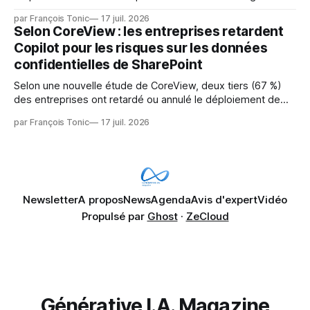
émergentes telles que l'IA. Mais l'IA est aussi une source de
par François Tonic
17 juil. 2026
pression sur les usages et l'investissement. Cette pression
Selon CoreView : les entreprises retardent
révèle un écart entre l'ambition et la préparation.
Copilot pour les risques sur les données
confidentielles de SharePoint
Selon une nouvelle étude de CoreView, deux tiers (67 %)
des entreprises ont retardé ou annulé le déploiement de
Microsoft Copilot, craignant que l'IA puisse exposer des
par François Tonic
17 juil. 2026
données confidentielles de SharePoint. Les trois quarts (75
%) se disent également préoccupés par le fait que l'IA fait
déjà remonter
Newsletter
A propos
News
Agenda
Avis d'expert
Vidéo
Propulsé par
Ghost
·
ZeCloud
Générative I.A. Magazine