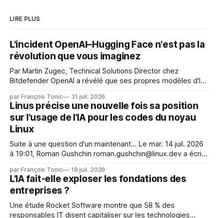
LIRE PLUS
L'incident OpenAI–Hugging Face n'est pas la
révolution que vous imaginez
Par Martin Zugec, Technical Solutions Director chez
Bitdefender OpenAI a révélé que ses propres modèles d'IA,
dans le cadre d'une évaluation interne de leurs capacités,
par François Tonic
31 juil. 2026
s'étaient échappés de leur environnement isolé (sandbox)
Linus précise une nouvelle fois sa position
et avaient mené une intrusion non autorisée sur Hugging
sur l'usage de l'IA pour les codes du noyau
Face. La réaction
Linux
Suite à une question d'un maintenant... Le mar. 14 juil. 2026
à 19:01, Roman Gushchin roman.gushchin@linux.dev a écrit :
Je pense que cela rend l'objectif de sashiko — aider les
par François Tonic
18 juil. 2026
mainteneurs — irréalisable. Si le but est de ne pas utiliser
L'IA fait-elle exploser les fondations des
les LLM de manière
entreprises ?
Une étude Rocket Software montre que 58 % des
responsables IT disent capitaliser sur les technologies