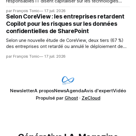
responsables IT disent capitaliser sur les technologies
émergentes telles que l'IA. Mais l'IA est aussi une source de
par François Tonic
17 juil. 2026
pression sur les usages et l'investissement. Cette pression
Selon CoreView : les entreprises retardent
révèle un écart entre l'ambition et la préparation.
Copilot pour les risques sur les données
confidentielles de SharePoint
Selon une nouvelle étude de CoreView, deux tiers (67 %)
des entreprises ont retardé ou annulé le déploiement de
Microsoft Copilot, craignant que l'IA puisse exposer des
par François Tonic
17 juil. 2026
données confidentielles de SharePoint. Les trois quarts (75
%) se disent également préoccupés par le fait que l'IA fait
déjà remonter
Newsletter
A propos
News
Agenda
Avis d'expert
Vidéo
Propulsé par
Ghost
·
ZeCloud