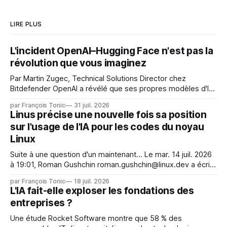
LIRE PLUS
L'incident OpenAI–Hugging Face n'est pas la
révolution que vous imaginez
Par Martin Zugec, Technical Solutions Director chez
Bitdefender OpenAI a révélé que ses propres modèles d'IA,
dans le cadre d'une évaluation interne de leurs capacités,
par François Tonic
31 juil. 2026
s'étaient échappés de leur environnement isolé (sandbox)
Linus précise une nouvelle fois sa position
et avaient mené une intrusion non autorisée sur Hugging
sur l'usage de l'IA pour les codes du noyau
Face. La réaction
Linux
Suite à une question d'un maintenant... Le mar. 14 juil. 2026
à 19:01, Roman Gushchin roman.gushchin@linux.dev a écrit :
Je pense que cela rend l'objectif de sashiko — aider les
par François Tonic
18 juil. 2026
mainteneurs — irréalisable. Si le but est de ne pas utiliser
L'IA fait-elle exploser les fondations des
les LLM de manière
entreprises ?
Une étude Rocket Software montre que 58 % des