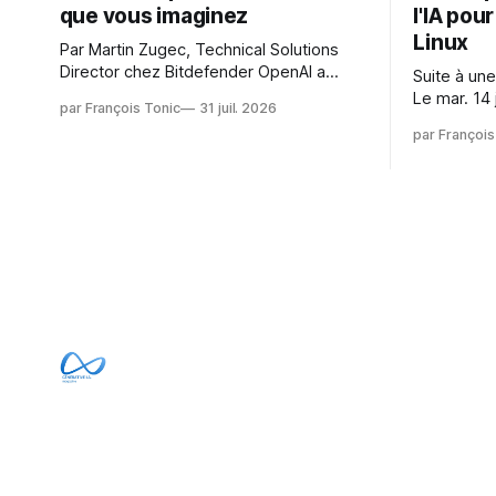
que vous imaginez
l'IA pou
Linux
Par Martin Zugec, Technical Solutions
Director chez Bitdefender OpenAI a
Suite à une
révélé que ses propres modèles d'IA,
Le mar. 14 
par François Tonic
31 juil. 2026
dans le cadre d'une évaluation interne
Gushchin r
par François
de leurs capacités, s'étaient échappés
écrit : Je pense que cela rend l'objectif
de leur environnement isolé (sandbox)
de sashiko
et avaient mené une intrusion non
irréalisabl
autorisée sur Hugging Face. La réaction
utiliser le