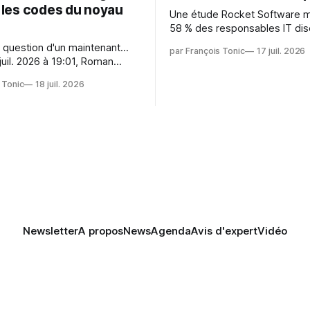
r les codes du noyau
Une étude Rocket Software 
58 % des responsables IT dis
capitaliser sur les technologi
 question d'un maintenant...
par François Tonic
17 juil. 2026
émergentes telles que l'IA. Mai
juil. 2026 à 19:01, Roman
aussi une source de pression 
oman.gushchin@linux.dev a
usages et l'investissement. Cette
 Tonic
18 juil. 2026
pression révèle un écart entre
 — aider les mainteneurs —
et la préparation.
e. Si le but est de ne pas
s LLM de manière
Newsletter
A propos
News
Agenda
Avis d'expert
Vidéo