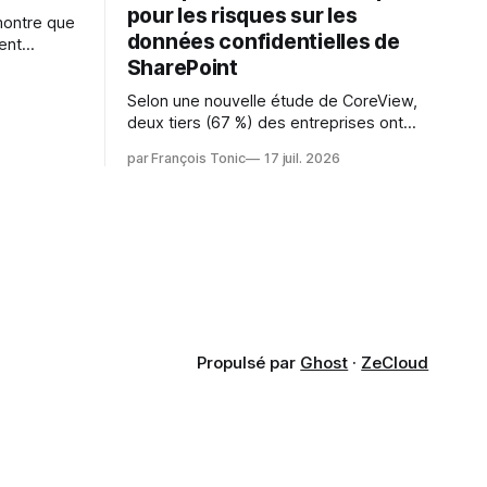
pour les risques sur les
montre que
données confidentielles de
ent
SharePoint
es
s l'IA est
Selon une nouvelle étude de CoreView,
sur les
deux tiers (67 %) des entreprises ont
retardé ou annulé le déploiement de
 l'ambition
par François Tonic
17 juil. 2026
Microsoft Copilot, craignant que l'IA
puisse exposer des données
confidentielles de SharePoint. Les trois
quarts (75 %) se disent également
préoccupés par le fait que l'IA fait déjà
remonter
Propulsé par
Ghost
·
ZeCloud