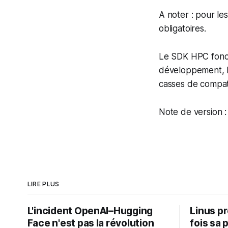
A noter : pour le
obligatoires.
Le SDK HPC foncti
développement, la
casses de compatib
Note de version 
LIRE PLUS
L'incident OpenAI–Hugging
Linus p
Face n'est pas la révolution
fois sa 