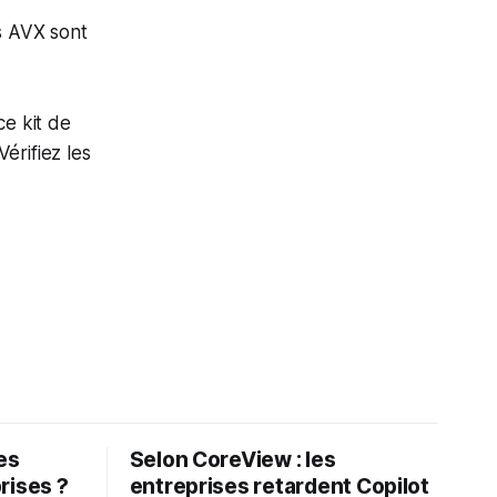
s AVX sont
ce kit de
érifiez les
les
Selon CoreView : les
rises ?
entreprises retardent Copilot