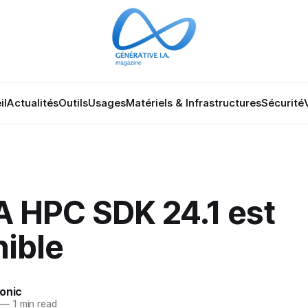
il
Actualités
Outils
Usages
Matériels & Infrastructures
Sécurité
A HPC SDK 24.1 est
nible
onic
—
1 min read