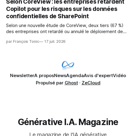
Selon CoreView : les entreprises retardent
révèle un écart entre l'ambition et la préparation.
Copilot pour les risques sur les données
confidentielles de SharePoint
Selon une nouvelle étude de CoreView, deux tiers (67 %)
des entreprises ont retardé ou annulé le déploiement de
Microsoft Copilot, craignant que l'IA puisse exposer des
par François Tonic
17 juil. 2026
données confidentielles de SharePoint. Les trois quarts (75
%) se disent également préoccupés par le fait que l'IA fait
déjà remonter
Newsletter
A propos
News
Agenda
Avis d'expert
Vidéo
Propulsé par
Ghost
·
ZeCloud
Générative I.A. Magazine
Le magazine de l'IA générative