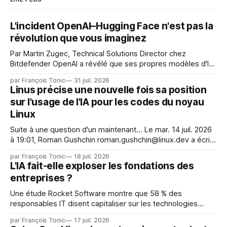
L'incident OpenAI–Hugging Face n'est pas la
révolution que vous imaginez
Par Martin Zugec, Technical Solutions Director chez
Bitdefender OpenAI a révélé que ses propres modèles d'IA,
dans le cadre d'une évaluation interne de leurs capacités,
par François Tonic
31 juil. 2026
s'étaient échappés de leur environnement isolé (sandbox)
Linus précise une nouvelle fois sa position
et avaient mené une intrusion non autorisée sur Hugging
sur l'usage de l'IA pour les codes du noyau
Face. La réaction
Linux
Suite à une question d'un maintenant... Le mar. 14 juil. 2026
à 19:01, Roman Gushchin roman.gushchin@linux.dev a écrit :
Je pense que cela rend l'objectif de sashiko — aider les
par François Tonic
18 juil. 2026
mainteneurs — irréalisable. Si le but est de ne pas utiliser
L'IA fait-elle exploser les fondations des
les LLM de manière
entreprises ?
Une étude Rocket Software montre que 58 % des
responsables IT disent capitaliser sur les technologies
émergentes telles que l'IA. Mais l'IA est aussi une source de
par François Tonic
17 juil. 2026
pression sur les usages et l'investissement. Cette pression