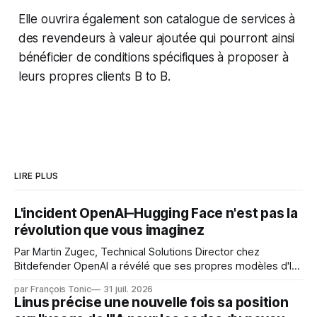
Elle ouvrira également son catalogue de services à
des revendeurs à valeur ajoutée qui pourront ainsi
bénéficier de conditions spécifiques à proposer à
leurs propres clients B to B.
LIRE PLUS
L'incident OpenAI–Hugging Face n'est pas la
révolution que vous imaginez
Par Martin Zugec, Technical Solutions Director chez
Bitdefender OpenAI a révélé que ses propres modèles d'IA,
dans le cadre d'une évaluation interne de leurs capacités,
par François Tonic
31 juil. 2026
s'étaient échappés de leur environnement isolé (sandbox)
Linus précise une nouvelle fois sa position
et avaient mené une intrusion non autorisée sur Hugging