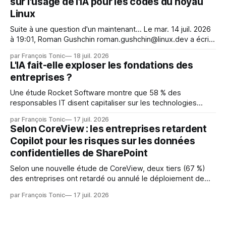
sur l'usage de l'IA pour les codes du noyau
Face. La réaction
Linux
Suite à une question d'un maintenant... Le mar. 14 juil. 2026
à 19:01, Roman Gushchin roman.gushchin@linux.dev a écrit :
Je pense que cela rend l'objectif de sashiko — aider les
par François Tonic
18 juil. 2026
mainteneurs — irréalisable. Si le but est de ne pas utiliser
L'IA fait-elle exploser les fondations des
les LLM de manière
entreprises ?
Une étude Rocket Software montre que 58 % des
responsables IT disent capitaliser sur les technologies
émergentes telles que l'IA. Mais l'IA est aussi une source de
par François Tonic
17 juil. 2026
pression sur les usages et l'investissement. Cette pression
Selon CoreView : les entreprises retardent
révèle un écart entre l'ambition et la préparation.
Copilot pour les risques sur les données
confidentielles de SharePoint
Selon une nouvelle étude de CoreView, deux tiers (67 %)
des entreprises ont retardé ou annulé le déploiement de
Microsoft Copilot, craignant que l'IA puisse exposer des
par François Tonic
17 juil. 2026
données confidentielles de SharePoint. Les trois quarts (75
%) se disent également préoccupés par le fait que l'IA fait
déjà remonter