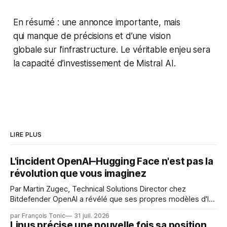
En résumé : une annonce importante, mais
qui manque de précisions et d’une vision
globale sur l’infrastructure. Le véritable enjeu sera
la capacité d’investissement de Mistral AI.
LIRE PLUS
L'incident OpenAI–Hugging Face n'est pas la
révolution que vous imaginez
Par Martin Zugec, Technical Solutions Director chez
Bitdefender OpenAI a révélé que ses propres modèles d'IA,
dans le cadre d'une évaluation interne de leurs capacités,
par François Tonic
31 juil. 2026
s'étaient échappés de leur environnement isolé (sandbox)
Linus précise une nouvelle fois sa position