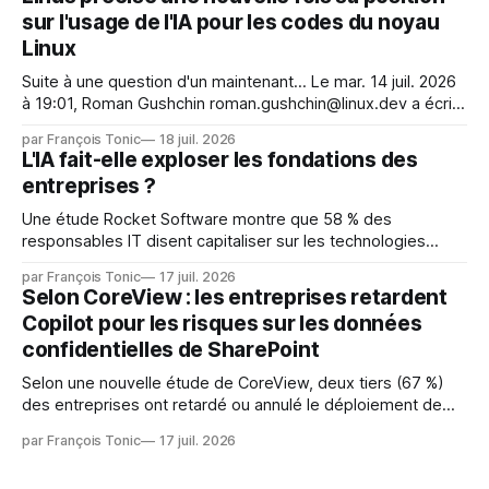
et avaient mené une intrusion non autorisée sur Hugging
sur l'usage de l'IA pour les codes du noyau
Face. La réaction
Linux
Suite à une question d'un maintenant... Le mar. 14 juil. 2026
à 19:01, Roman Gushchin roman.gushchin@linux.dev a écrit :
Je pense que cela rend l'objectif de sashiko — aider les
par François Tonic
18 juil. 2026
mainteneurs — irréalisable. Si le but est de ne pas utiliser
L'IA fait-elle exploser les fondations des
les LLM de manière
entreprises ?
Une étude Rocket Software montre que 58 % des
responsables IT disent capitaliser sur les technologies
émergentes telles que l'IA. Mais l'IA est aussi une source de
par François Tonic
17 juil. 2026
pression sur les usages et l'investissement. Cette pression
Selon CoreView : les entreprises retardent
révèle un écart entre l'ambition et la préparation.
Copilot pour les risques sur les données
confidentielles de SharePoint
Selon une nouvelle étude de CoreView, deux tiers (67 %)
des entreprises ont retardé ou annulé le déploiement de
Microsoft Copilot, craignant que l'IA puisse exposer des
par François Tonic
17 juil. 2026
données confidentielles de SharePoint. Les trois quarts (75
%) se disent également préoccupés par le fait que l'IA fait