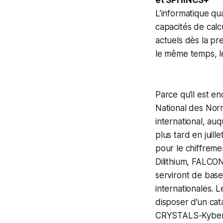
et SPHINCS+
L’informatique qua
capacités de calc
actuels dès la p
le même temps, l
Parce qu’il est e
National des Nor
international, auq
plus tard en jui
pour le chiffreme
Dilithium, FALCON
serviront de base
internationales. 
disposer d’un cat
CRYSTALS-Kyber,