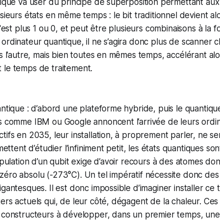
tique va user du principe de superposition permettant aux
sieurs états en même temps : le bit traditionnel devient al
n'est plus 1 ou 0, et peut être plusieurs combinaisons à la f
ordinateur quantique, il ne s’agira donc plus de scanner 
ès l’autre, mais bien toutes en mêmes temps, accélérant alo
 le temps de traitement.
antique : d’abord une plateforme hybride, puis le quantiqu
es comme IBM ou Google annoncent l’arrivée de leurs ordi
tifs en 2035, leur installation, à proprement parler, ne s
rmettent d’étudier l’infiniment petit, les états quantiques 
nipulation d’un qubit exige d’avoir recours à des atomes do
zéro absolu (-273°C). Un tel impératif nécessite donc de
igantesques. Il est donc impossible d’imaginer installer c
ers actuels qui, de leur côté, dégagent de la chaleur. Ces
s constructeurs à développer, dans un premier temps, une