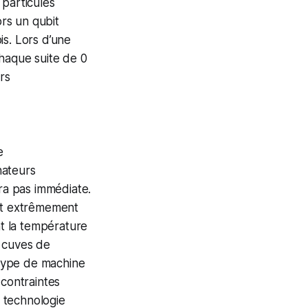
 particules
ors un qubit
ois. Lors d’une
chaque suite de 0
rs
e
nateurs
era pas immédiate.
sont extrêmement
nt la température
s cuves de
e type de machine
 contraintes
 technologie