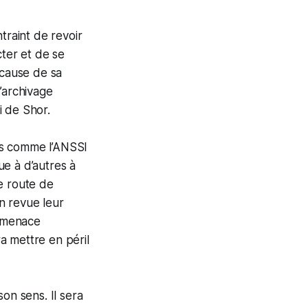
traint de revoir
cter et de se
 cause de sa
’archivage
ui de Shor.
tés comme l’ANSSI
e à d’autres à
e route de
en revue leur
a menace
a mettre en péril
on sens. Il sera