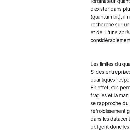
l’ordinateur quan
d’exister dans plu
(quantum bit), il 
recherche sur un 
et de 1 l’une apr
considérablement
Les limites du qu
Si des entrepris
quantiques respec
En effet, s’ils pe
fragiles et la ma
se rapproche du 
refroidissement g
dans les datacent
obligent donc le