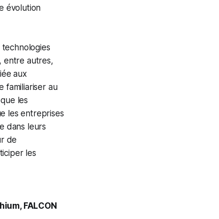
e évolution
s technologies
 entre autres,
ciée aux
e familiariser au
 que les
e les entreprises
ue dans leurs
ur de
ticiper les
thium, FALCON