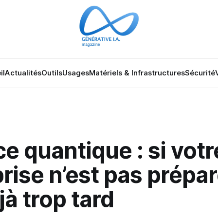
il
Actualités
Outils
Usages
Matériels & Infrastructures
Sécurité
 quantique : si votr
rise n’est pas préparé
jà trop tard