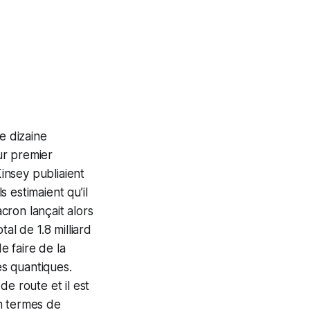
e dizaine
ur premier
insey publiaient
 estimaient qu’il
cron lançait alors
al de 1.8 milliard
e faire de la
s quantiques.
e route et il est
n termes de