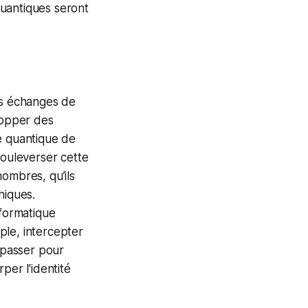
quantiques seront
es échanges de
lopper des
e quantique de
bouleverser cette
nombres, qu’ils
hiques.
nformatique
ple, intercepter
e passer pour
rper l’identité