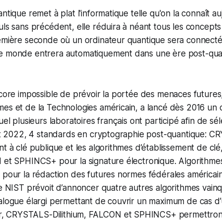
ntique remet à plat l'informatique telle qu'on la connaît au
uls sans précédent, elle réduira à néant tous les concepts
remière seconde où un ordinateur quantique sera connecté
e monde entrera automatiquement dans une ère post-qua
ncore impossible de prévoir la portée des menaces futures, l
mes et de la Technologies américain, a lancé dès 2016 un
uel plusieurs laboratoires français ont participé afin de sél
llet 2022, 4 standards en cryptographie post-quantique: 
nt à clé publique et les algorithmes d’établissement de c
 et SPHINCS+ pour la signature électronique. Algorithmes 
 pour la rédaction des futures normes fédérales américai
Le NIST prévoit d’annoncer quatre autres algorithmes vain
alogue élargi permettant de couvrir un maximum de cas d’
 CRYSTALS-Dilithium, FALCON et SPHINCS+ permettront,