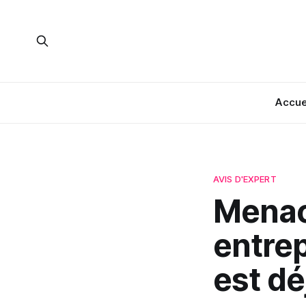
Accue
AVIS D'EXPERT
Menace
entrep
est dé