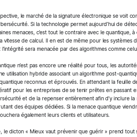
pective, le marché de la signature électronique se voit con
ybersécurité. Si la technologie permet aujourd’hui de déte
ines menaces, c’est tout le contraire avec le quantique, à
a vitesse de calcul. Il en est de même pour les systèmes d
t l’intégrité sera menacée par des algorithmes comme cel
uantique n’est pas encore une réalité pour tous, les autori
utilisation hybride associant un algorithme post-quantiqu
quantique reconnus et éprouvés. En attendant la feuille d
pératif pour les entreprises de se tenir prêtes en passant 
rsécurité et de la repenser entièrement afin d’y inclure l
utant des équipes dédiées. Si la menace quantique viendr
e touchera également leurs clients et utilisateurs.
, le dicton « Mieux vaut prévenir que guérir » prend tout s