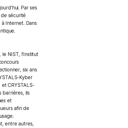
jourd’hui. Par ses
 de sécurité
 à Internet. Dans
ntique.
e NIST, l’Institut
 concours
ectionner, six ans
CRYSTALS-Kyber
lé, et CRYSTALS-
barrières, ils
nes et
queurs afin de
usage.
 entre autres,