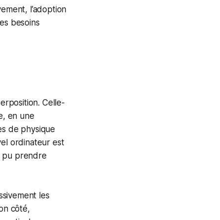
vement, l’adoption
les besoins
erposition. Celle-
re, en une
pes de physique
vel ordinateur est
t pu prendre
ssivement les
son côté,