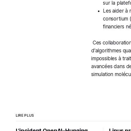
sur la plate
Les aider à
consortium (
financiers 
Ces collaboration
d'algorithmes qu
impossibles à trai
avancées dans des
simulation molécul
LIRE PLUS
L'incident OpenAI–Hugging
Linus p