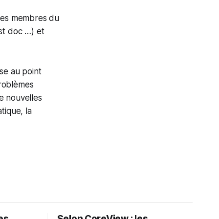
 des membres du
st doc …) et
se au point
problèmes
de nouvelles
tique, la
les
Selon CoreView : les