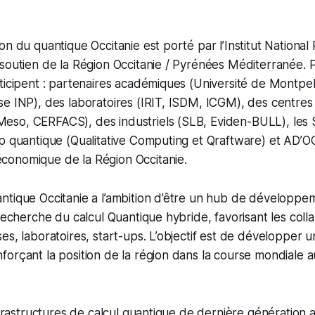
on du quantique Occitanie est porté par l’Institut Nationa
soutien de la Région Occitanie / Pyrénées Méditerranée. P
ticipent : partenaires académiques (Université de Montpel
e INP), des laboratoires (IRIT, ISDM, ICGM), des centres 
so, CERFACS), des industriels (SLB, Eviden-BULL), les
p quantique (Qualitative Computing et Qraftware) et AD’O
onomique de la Région Occitanie.
ntique Occitanie a l’ambition d’être un hub de développe
 recherche du calcul Quantique hybride, favorisant les coll
es, laboratoires, start-ups. L’objectif est de développer
orçant la position de la région dans la course mondiale 
infrastructures de calcul quantique de dernière génératio