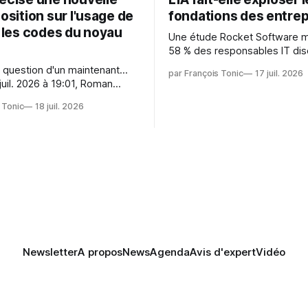
position sur l'usage de
fondations des entrep
r les codes du noyau
Une étude Rocket Software 
58 % des responsables IT dis
capitaliser sur les technologi
 question d'un maintenant...
par François Tonic
17 juil. 2026
émergentes telles que l'IA. Mai
juil. 2026 à 19:01, Roman
aussi une source de pression 
oman.gushchin@linux.dev a
usages et l'investissement. Cette
 Tonic
18 juil. 2026
pression révèle un écart entre
 — aider les mainteneurs —
et la préparation.
e. Si le but est de ne pas
s LLM de manière
Newsletter
A propos
News
Agenda
Avis d'expert
Vidéo