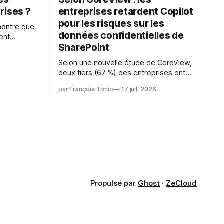
rises ?
entreprises retardent Copilot
pour les risques sur les
montre que
données confidentielles de
ent
SharePoint
es
s l'IA est
Selon une nouvelle étude de CoreView,
sur les
deux tiers (67 %) des entreprises ont
retardé ou annulé le déploiement de
 l'ambition
par François Tonic
17 juil. 2026
Microsoft Copilot, craignant que l'IA
puisse exposer des données
confidentielles de SharePoint. Les trois
quarts (75 %) se disent également
préoccupés par le fait que l'IA fait déjà
remonter
Propulsé par
Ghost
·
ZeCloud