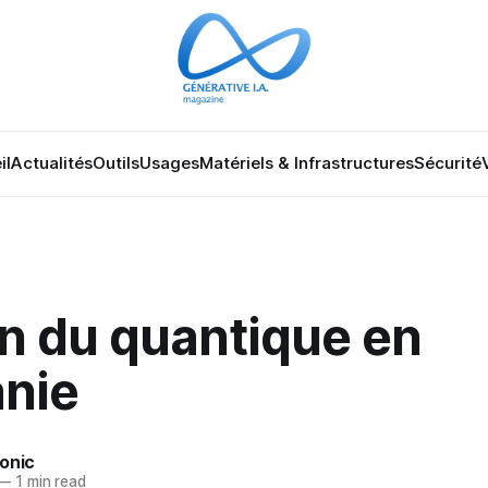
il
Actualités
Outils
Usages
Matériels & Infrastructures
Sécurité
n du quantique en
anie
onic
—
1 min read