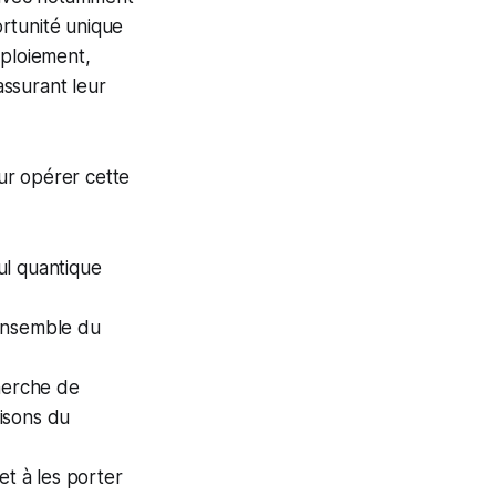
rtunité unique
éploiement,
assurant leur
ur opérer cette
cul quantique
l’ensemble du
cherche de
isons du
et à les porter