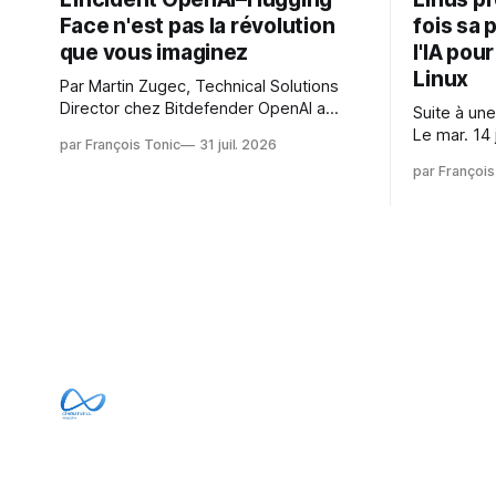
Face n'est pas la révolution
fois sa 
que vous imaginez
l'IA pou
Linux
Par Martin Zugec, Technical Solutions
Director chez Bitdefender OpenAI a
Suite à une
révélé que ses propres modèles d'IA,
Le mar. 14 
par François Tonic
31 juil. 2026
dans le cadre d'une évaluation interne
Gushchin r
par François
de leurs capacités, s'étaient échappés
écrit : Je pense que cela rend l'objectif
de leur environnement isolé (sandbox)
de sashiko
et avaient mené une intrusion non
irréalisabl
autorisée sur Hugging Face. La réaction
utiliser le