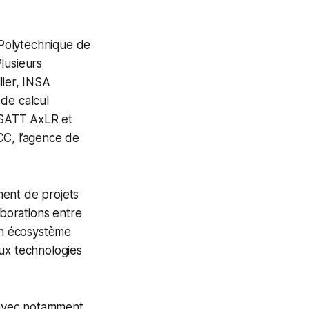
l Polytechnique de
lusieurs
lier, INSA
de calcul
 SATT AxLR et
CC, l’agence de
ment de projets
aborations entre
 un écosystème
aux technologies
n avec notamment