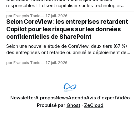
responsables IT disent capitaliser sur les technologies
émergentes telles que l'IA. Mais l'IA est aussi une source de
par François Tonic
17 juil. 2026
pression sur les usages et l'investissement. Cette pression
Selon CoreView : les entreprises retardent
révèle un écart entre l'ambition et la préparation.
Copilot pour les risques sur les données
confidentielles de SharePoint
Selon une nouvelle étude de CoreView, deux tiers (67 %)
des entreprises ont retardé ou annulé le déploiement de
Microsoft Copilot, craignant que l'IA puisse exposer des
par François Tonic
17 juil. 2026
données confidentielles de SharePoint. Les trois quarts (75
%) se disent également préoccupés par le fait que l'IA fait
déjà remonter
Newsletter
A propos
News
Agenda
Avis d'expert
Vidéo
Propulsé par
Ghost
·
ZeCloud