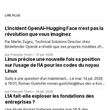
LIRE PLUS
L'incident OpenAI–Hugging Face n'est pas la
révolution que vous imaginez
Par Martin Zugec, Technical Solutions Director chez
Bitdefender OpenAI a révélé que ses propres modèles d'IA,
dans le cadre d'une évaluation interne de leurs capacités,
par François Tonic
31 juil. 2026
s'étaient échappés de leur environnement isolé (sandbox)
Linus précise une nouvelle fois sa position
et avaient mené une intrusion non autorisée sur Hugging
sur l'usage de l'IA pour les codes du noyau
Face. La réaction
Linux
Suite à une question d'un maintenant... Le mar. 14 juil. 2026
à 19:01, Roman Gushchin roman.gushchin@linux.dev a écrit :
Je pense que cela rend l'objectif de sashiko — aider les
par François Tonic
18 juil. 2026
mainteneurs — irréalisable. Si le but est de ne pas utiliser
L'IA fait-elle exploser les fondations des
les LLM de manière
entreprises ?
Une étude Rocket Software montre que 58 % des