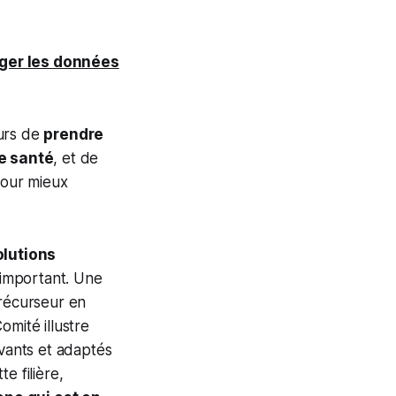
éger les données
eurs de
prendre
e santé
, et de
pour mieux
olutions
 important. Une
précurseur en
omité illustre
ovants et adaptés
e filière,