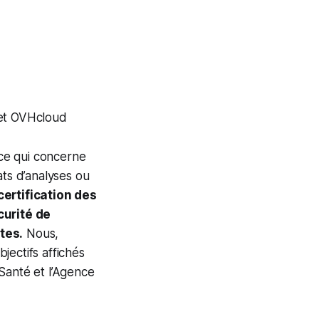
 et OVHcloud
 ce qui concerne
ats d’analyses ou
certification des
curité de
tes.
Nous,
jectifs affichés
Santé et l’Agence