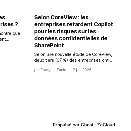
les
Selon CoreView : les
rises ?
entreprises retardent Copilot
pour les risques sur les
montre que
données confidentielles de
ent
SharePoint
es
s l'IA est
Selon une nouvelle étude de CoreView,
sur les
deux tiers (67 %) des entreprises ont
retardé ou annulé le déploiement de
 l'ambition
par François Tonic
17 juil. 2026
Microsoft Copilot, craignant que l'IA
puisse exposer des données
confidentielles de SharePoint. Les trois
quarts (75 %) se disent également
préoccupés par le fait que l'IA fait déjà
remonter
Propulsé par
Ghost
·
ZeCloud