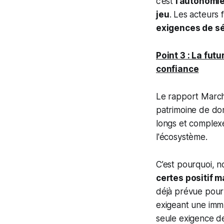
c’est
l’autonomie
jeu
. Les acteurs 
exigences de sé
Point 3
: La futu
confiance
Le rapport Marcha
patrimoine de do
longs et complex
l'écosystème.
C’est pourquoi, n
certes positif m
déjà prévue pour
exigeant une immu
seule exigence d