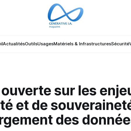
il
Actualités
Outils
Usages
Matériels & Infrastructures
Sécurité
 ouverte sur les enje
té et de souveraineté
ergement des donnée