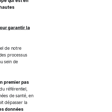
ope qui est en
 hautes
our garantir la
el de notre
 des processus
u sein de
n premier pas
du référentiel,
nées de santé, en
oit dépasser la
les données