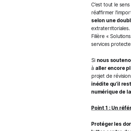
C’est tout le sen
réaffirmer l’impo
selon une doubl
extraterritoriale
Filière « Solutio
services protecte
Si
nous soutenon
à
aller encore p
projet de révisio
inédite qu’il re
numérique de la
Point 1 :
Un réfé
Protéger les do