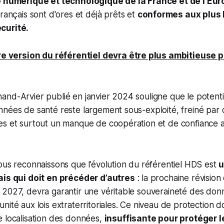
 numérique et technologique de la France et de l’Eur
français sont d'ores et déjà prêts et
conformes aux plus
curité.
re version du référentiel devra être plus ambitieuse p
nd-Arvier publié en janvier 2024 souligne que le potenti
nnées de santé reste largement sous-exploité, freiné par
es et surtout un manque de coopération et de confiance a
ous reconnaissons que l’évolution du référentiel HDS est
u
ais qui doit en précéder d’autres
: la prochaine révision 
 2027, devra garantir une véritable souveraineté des don
nité aux lois extraterritoriales. Ce niveau de protection d
e localisation des données,
insuffisante pour protéger 