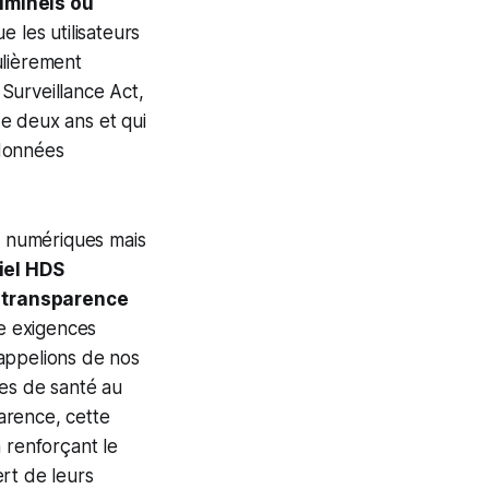
riminels ou
 les utilisateurs
culièrement
 Surveillance Act,
e deux ans et qui
 données
 numériques mais
iel HDS
e transparence
re exigences
appelions de nos
es de santé au
arence, cette
 renforçant le
ert de leurs