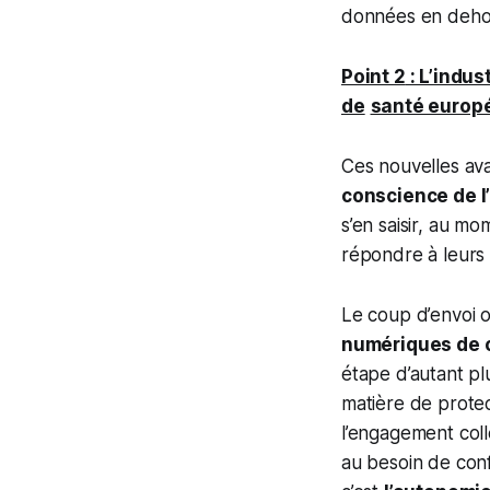
données en dehor
Point 2
: L’indu
de
santé europ
Ces nouvelles av
conscience de l
s’en saisir, au m
répondre à leurs 
Le coup d’envoi o
numériques de 
étape d’autant pl
matière de protec
l’engagement coll
au besoin de conf