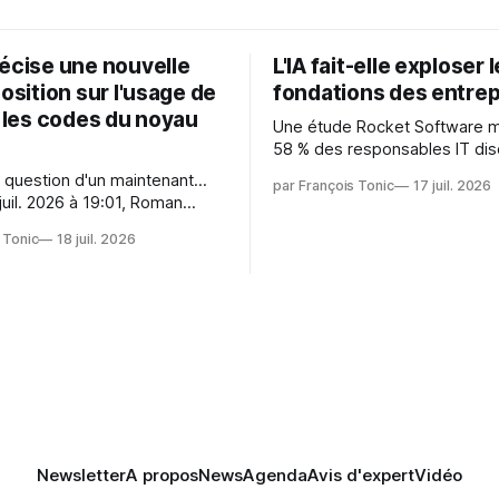
récise une nouvelle
L'IA fait-elle exploser 
position sur l'usage de
fondations des entrep
r les codes du noyau
Une étude Rocket Software 
58 % des responsables IT dis
capitaliser sur les technologi
 question d'un maintenant...
par François Tonic
17 juil. 2026
émergentes telles que l'IA. Mai
juil. 2026 à 19:01, Roman
aussi une source de pression 
oman.gushchin@linux.dev a
usages et l'investissement. Cette
 Tonic
18 juil. 2026
pression révèle un écart entre
 — aider les mainteneurs —
et la préparation.
e. Si le but est de ne pas
s LLM de manière
Newsletter
A propos
News
Agenda
Avis d'expert
Vidéo