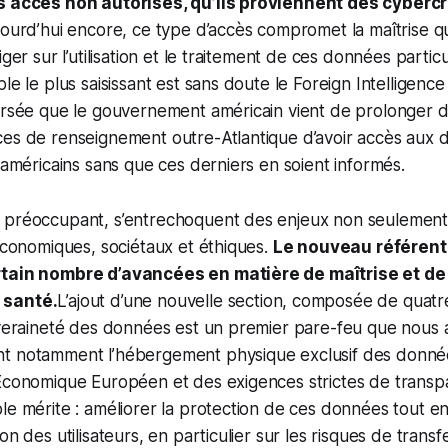
s accès non autorisés, qu’ils proviennent des cyberc
jourd’hui encore, ce type d’accès compromet la maîtrise que
iger sur l’utilisation et le traitement de ces données parti
le le plus saisissant est sans doute le Foreign Intelligence
ersée que le gouvernement américain vient de prolonger d
ces de renseignement outre-Atlantique d’avoir accès aux
n-américains sans que ces derniers en soient informés.
 préoccupant, s’entrechoquent des enjeux non seulement
 économiques, sociétaux et éthiques.
Le nouveau référent
rtain nombre d’avancées en matière de maîtrise et d
 santé.
L’ajout d’une nouvelle section, composée de quat
uveraineté des données est un premier pare-feu que nous 
t notamment l’hébergement physique exclusif des donné
 Économique Européen et des exigences strictes de transp
le mérite : améliorer la protection de ces données tout en
on des utilisateurs, en particulier sur les risques de transf