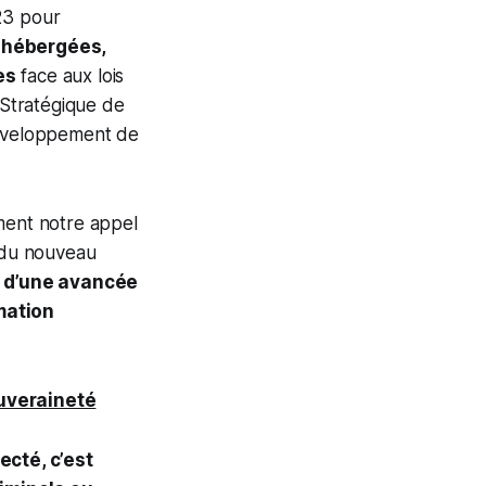
23 pour
é hébergées,
es
face aux lois
 Stratégique de
développement de
ment notre appel
 du nouveau
s d’une avancée
rmation
ouveraineté
cté, c’est