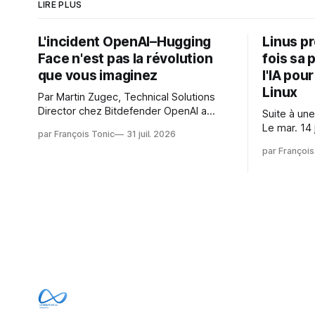
LIRE PLUS
L'incident OpenAI–Hugging
Linus p
Face n'est pas la révolution
fois sa 
que vous imaginez
l'IA pou
Linux
Par Martin Zugec, Technical Solutions
Director chez Bitdefender OpenAI a
Suite à une
révélé que ses propres modèles d'IA,
Le mar. 14 
par François Tonic
31 juil. 2026
dans le cadre d'une évaluation interne
Gushchin r
par François
de leurs capacités, s'étaient échappés
écrit : Je pense que cela rend l'objectif
de leur environnement isolé (sandbox)
de sashiko
et avaient mené une intrusion non
irréalisabl
autorisée sur Hugging Face. La réaction
utiliser le