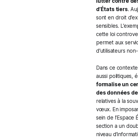
lutter contre de
d’États tiers
. Au
sont en droit d’ex
sensibles. L’exemp
cette loi controv
permet aux servi
d’utilisateurs no
Dans ce contexte
aussi politiques,
formalise un ce
des données de
relatives à la so
vœux. En imposan
sein de l’Espace
section a un doub
niveau d’informati