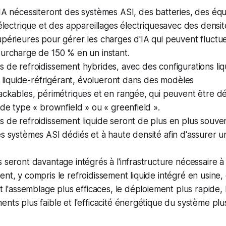
'IA nécessiteront des systèmes ASI, des batteries, des é
 électrique et des appareillages électriquesavec des densi
périeures pour gérer les charges d'IA qui peuvent fluctue
surcharge de 150 % en un instant.
 de refroidissement hybrides, avec des configurations liqu
et liquide-réfrigérant, évolueront dans des modèles
rackables, périmétriques et en rangée, qui peuvent être 
 de type « brownfield » ou « greenfield ».
 de refroidissement liquide seront de plus en plus souven
s systèmes ASI dédiés et à haute densité afin d'assurer 
 seront davantage intégrés à l'infrastructure nécessaire à
nt, y compris le refroidissement liquide intégré en usine, 
et l'assemblage plus efficaces, le déploiement plus rapide
nts plus faible et l'efficacité énergétique du système plu