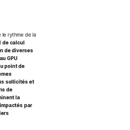
e le rythme de la
l
de calcul
n de diverses
 au GPU
du point de
tèmes
us
sollicités et
ns de
minent la
impactés
par
iers