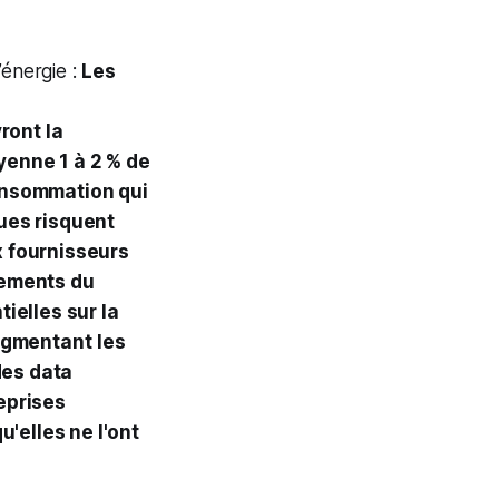
l’énergie :
Les
ront la
yenne 1 à 2 % de
consommation qui
dues risquent
 fournisseurs
nements du
tielles sur la
gmentant
les
es data
eprises
u'elles ne l'ont