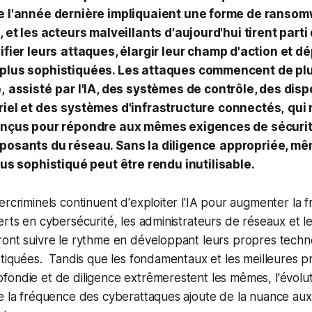
e l'année dernière impliquaient une forme de ranso
 et les acteurs malveillants d'aujourd'hui tirent parti 
ifier leurs
attaques, élargir leur champ d'action et d
plus sophistiquées. Les attaques commencent de plu
,
assisté
par l'IA, des systèmes de contrôle, des disp
iel et des
systèmes d'infrastructure
connectés,
qui 
onçus pour répondre aux mêmes exigences de sécurit
posants du réseau. Sans la diligence
appropriée, mê
lus sophistiqué peut être rendu inutilisable.
ercriminels continuent d'exploiter l'IA pour augmenter la
erts en cybersécurité, les administrateurs de réseaux et 
ront suivre le rythme en développant leurs propres techn
stiquées. Tandis que les fondamentaux et les meilleures p
ondie et de diligence extrêmerestent les mêmes, l'évolut
e la fréquence des cyberattaques ajoute de la nuance aux