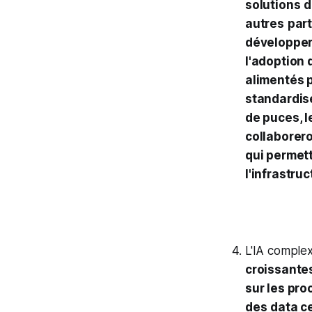
solutions
d
autres
par
développer
l'adoption 
alimentés p
standardis
de puces, l
collaborer
qui permett
l'infrastruc
L'IA complex
croissante
sur les pro
des
data c