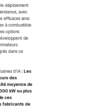
 le déploiement
tendance, avec
 efficaces ainsi
les à combustible
les options
 développent de
sommateurs
ogrès dans ce
'usines d'IA
: Les
ours des
sité moyenne de
000
kW ou plus
de ces
s fabricants
de