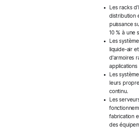
Les racks d
distribution
puissance su
10 % à une 
Les systèmes
liquide-air 
d'armoires 
applications
Les systèmes
leurs propre
continu.
Les serveurs
fonctionneme
fabrication 
des équipeme