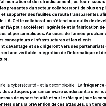
'alimentation et de refroidissement, les
fournisseurs
ties prenantes
du secteur
collaboreront
de plus en p
 et
supporter
des feuilles de route transparentes af
de l'IA. Cette collaboration s'étend aux outils de dé
ar l'IA pour accélérer l'ingénierie et la fabrication d
ées et personnalisées. Au cours de l'année
prochaine
es concepteurs d'infrastructures et les clients
ont
davantage
et
se dirigeront
vers des partenariats 
ront une véritable intégration de l'informatique et de
ture.
ifie la cybersécurité - et la décomplexifie :
La fréquence 
s
des attaques par ransomware conduisent à une nou
cessus de cybersécurité et sur le rôle que joue la c
enters
dans la prévention de ces attaques. Un tiers d