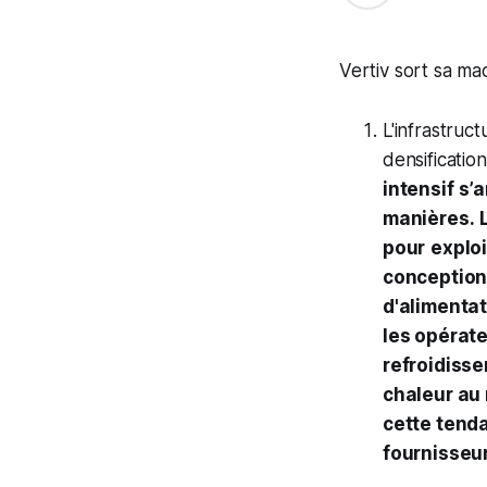
Vertiv sort sa ma
L'infrastruc
densificatio
intensif
s’a
manières.
pour
exploi
conception
d'alimentat
les opérat
refroidiss
chaleur au 
cette tenda
fournisseu