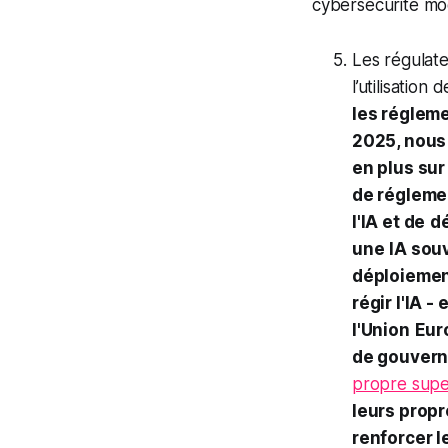
cybersécurité m
Les régulate
l’utilisation 
les régleme
2025, nous
en plus sur
de régleme
l'IA et de
d
une
IA souv
déploiement
régir l'IA -
l'Union
Eur
de gouverna
propre supe
leurs propr
renforcer l