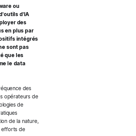
mware ou
d'outils d'IA
éployer des
s en plus par
ositifs intégrés
ne sont pas
é que les
me le
data
 fréquence des
les opérateurs de
ologies de
ratiques
ion de la nature,
 efforts de