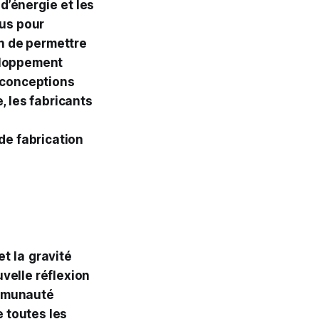
 d’énergie
et les
lus pour
in de permettre
veloppement
e conceptions
, les fabricants
de fabrication
et
la
gravité
velle réflexion
ommunauté
e toutes les