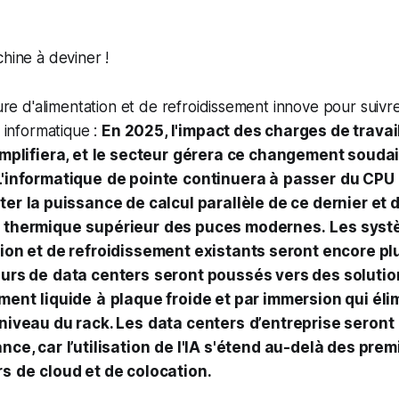
chine à deviner !
ture d'alimentation et de refroidissement innove pour suivr
n informatique :
En 2025, l'impact des charges de travai
mplifiera, et
le secteur
gérera ce changement soudai
L'informatique
de pointe
continuera à
passer
du CPU
ter
la puissance de calcul parallèle de ce dernier et 
 thermique
supérieur
des puces modernes.
Les sys
ion et de refroidissement existants seront encore pl
eurs de
data centers
seront poussés vers des solutio
ement
liquide
à
plaque froide et par immersion qui éli
niveau du rack. Les
data centers
d’entreprise seront
nce, car
l’utilisation
de l'IA s'étend au-delà des prem
rs
de
cloud et de colocation.