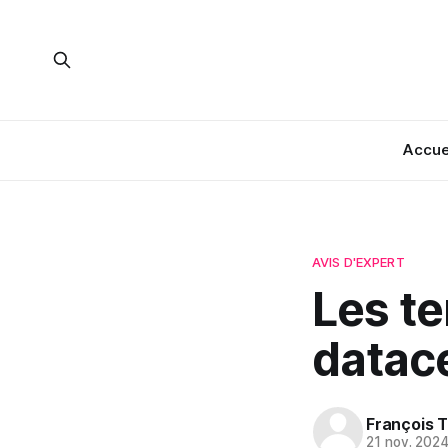
Accue
AVIS D'EXPERT
Les t
datace
François T
21 nov. 202