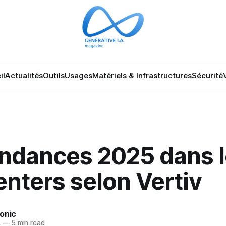
il
Actualités
Outils
Usages
Matériels & Infrastructures
Sécurité
endances 2025 dans 
nters selon Vertiv
onic
4
—
5 min read