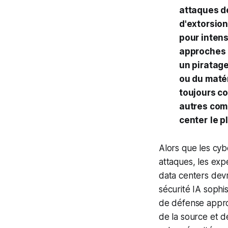
attaques d
d'extorsion,
pour intens
approches 
un piratage
ou du matér
toujours c
autres com
center
le p
Alors que les cyb
attaques, les exp
data centers dev
sécurité IA sophi
de défense approf
de la source et d