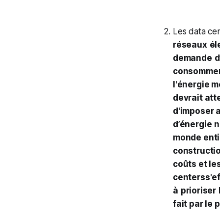
Les data cent
réseaux
él
demande
d
consommer.
l'énergie m
devrait att
d'imposer 
d’énergie
n
monde enti
constructi
coûts et le
centerss'ef
à
prioriser
fait par le 