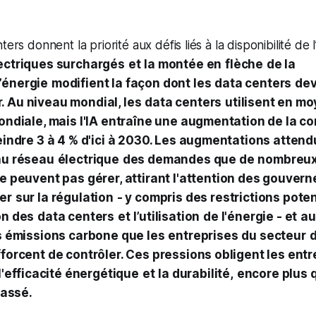
ers donnent la priorité aux défis liés à la disponibilité de 
ectriques surchargés
et
la montée en
flèche
de la
’énergie
modifient la façon dont les
data centers
dev
 Au niveau mondial, les
data centers
utilisent en mo
ondiale, mais l'IA entraîne une augmentation de la 
eindre 3 à 4 % d'ici à 2030. Les augmentations atten
au réseau
électrique
des demandes que de
nombreux
e peuvent pas gérer, attirant l'attention des gouver
er
sur la régulation
- y compris des restrictions poten
on des
data centers
et
l’utilisation
de l'énergie - et
au
s émissions carbone que les
entreprises
du secteur
d
forcent de contrôler. Ces pressions obligent les entr
l'efficacité énergétique
et
la durabilité,
encore plus q
passé.