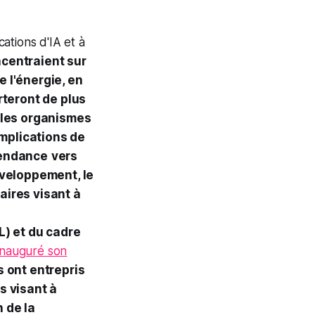
ations d'IA et à
ncentraient sur
e l'énergie, en
rteront de plus
t les organismes
mplications de
tendance
vers
développement, le
aires visant à
L) et du cadre
nauguré son
s ont entrepris
s visant à
 de la