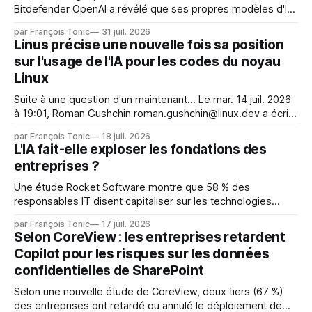
Bitdefender OpenAI a révélé que ses propres modèles d'IA,
dans le cadre d'une évaluation interne de leurs capacités,
par François Tonic
31 juil. 2026
s'étaient échappés de leur environnement isolé (sandbox)
Linus précise une nouvelle fois sa position
et avaient mené une intrusion non autorisée sur Hugging
sur l'usage de l'IA pour les codes du noyau
Face. La réaction
Linux
Suite à une question d'un maintenant... Le mar. 14 juil. 2026
à 19:01, Roman Gushchin roman.gushchin@linux.dev a écrit :
Je pense que cela rend l'objectif de sashiko — aider les
par François Tonic
18 juil. 2026
mainteneurs — irréalisable. Si le but est de ne pas utiliser
L'IA fait-elle exploser les fondations des
les LLM de manière
entreprises ?
Une étude Rocket Software montre que 58 % des
responsables IT disent capitaliser sur les technologies
émergentes telles que l'IA. Mais l'IA est aussi une source de
par François Tonic
17 juil. 2026
pression sur les usages et l'investissement. Cette pression
Selon CoreView : les entreprises retardent
révèle un écart entre l'ambition et la préparation.
Copilot pour les risques sur les données
confidentielles de SharePoint
Selon une nouvelle étude de CoreView, deux tiers (67 %)
des entreprises ont retardé ou annulé le déploiement de