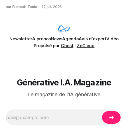
Microsoft Copilot, craignant que l'IA puisse exposer des
par François Tonic
17 juil. 2026
données confidentielles de SharePoint. Les trois quarts (75
%) se disent également préoccupés par le fait que l'IA fait
déjà remonter
Newsletter
A propos
News
Agenda
Avis d'expert
Vidéo
Propulsé par
Ghost
·
ZeCloud
Générative I.A. Magazine
Le magazine de l'IA générative