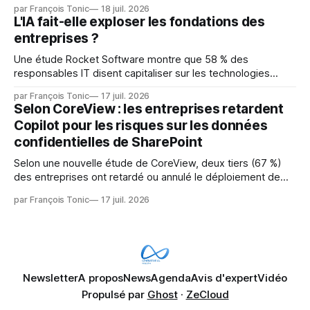
Je pense que cela rend l'objectif de sashiko — aider les
par François Tonic
18 juil. 2026
mainteneurs — irréalisable. Si le but est de ne pas utiliser
L'IA fait-elle exploser les fondations des
les LLM de manière
entreprises ?
Une étude Rocket Software montre que 58 % des
responsables IT disent capitaliser sur les technologies
émergentes telles que l'IA. Mais l'IA est aussi une source de
par François Tonic
17 juil. 2026
pression sur les usages et l'investissement. Cette pression
Selon CoreView : les entreprises retardent
révèle un écart entre l'ambition et la préparation.
Copilot pour les risques sur les données
confidentielles de SharePoint
Selon une nouvelle étude de CoreView, deux tiers (67 %)
des entreprises ont retardé ou annulé le déploiement de
Microsoft Copilot, craignant que l'IA puisse exposer des
par François Tonic
17 juil. 2026
données confidentielles de SharePoint. Les trois quarts (75
%) se disent également préoccupés par le fait que l'IA fait
déjà remonter
Newsletter
A propos
News
Agenda
Avis d'expert
Vidéo
Propulsé par
Ghost
·
ZeCloud