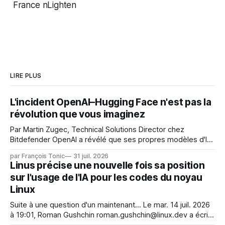
France nLighten
LIRE PLUS
L'incident OpenAI–Hugging Face n'est pas la
révolution que vous imaginez
Par Martin Zugec, Technical Solutions Director chez
Bitdefender OpenAI a révélé que ses propres modèles d'IA,
dans le cadre d'une évaluation interne de leurs capacités,
par François Tonic
31 juil. 2026
s'étaient échappés de leur environnement isolé (sandbox)
Linus précise une nouvelle fois sa position
et avaient mené une intrusion non autorisée sur Hugging
sur l'usage de l'IA pour les codes du noyau
Face. La réaction
Linux
Suite à une question d'un maintenant... Le mar. 14 juil. 2026
à 19:01, Roman Gushchin roman.gushchin@linux.dev a écrit :