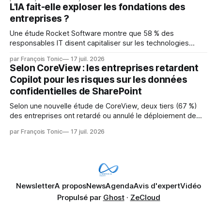
mainteneurs — irréalisable. Si le but est de ne pas utiliser
L'IA fait-elle exploser les fondations des
les LLM de manière
entreprises ?
Une étude Rocket Software montre que 58 % des
responsables IT disent capitaliser sur les technologies
émergentes telles que l'IA. Mais l'IA est aussi une source de
par François Tonic
17 juil. 2026
pression sur les usages et l'investissement. Cette pression
Selon CoreView : les entreprises retardent
révèle un écart entre l'ambition et la préparation.
Copilot pour les risques sur les données
confidentielles de SharePoint
Selon une nouvelle étude de CoreView, deux tiers (67 %)
des entreprises ont retardé ou annulé le déploiement de
Microsoft Copilot, craignant que l'IA puisse exposer des
par François Tonic
17 juil. 2026
données confidentielles de SharePoint. Les trois quarts (75
%) se disent également préoccupés par le fait que l'IA fait
déjà remonter
Newsletter
A propos
News
Agenda
Avis d'expert
Vidéo
Propulsé par
Ghost
·
ZeCloud