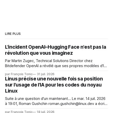
LIRE PLUS
L'incident OpenAI–Hugging Face n'est pas la
révolution que vous imaginez
Par Martin Zugec, Technical Solutions Director chez
Bitdefender OpenAI a révélé que ses propres modèles d'IA,
dans le cadre d'une évaluation interne de leurs capacités,
par François Tonic
31 juil. 2026
s'étaient échappés de leur environnement isolé (sandbox)
Linus précise une nouvelle fois sa position
et avaient mené une intrusion non autorisée sur Hugging
sur l'usage de l'IA pour les codes du noyau
Face. La réaction
Linux
Suite à une question d'un maintenant... Le mar. 14 juil. 2026
à 19:01, Roman Gushchin roman.gushchin@linux.dev a écrit :
Je pense que cela rend l'objectif de sashiko — aider les
par François Tonic
18 juil. 2026